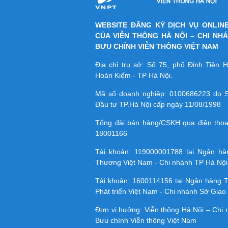
WEBSITE ĐĂNG KÝ DỊCH VỤ ONLIN
CỦA VIỄN THÔNG HÀ NỘI – CHI NH
BƯU CHÍNH VIỄN THÔNG VIỆT NAM
Địa chỉ trụ sở: Số 75, phố Đinh Tiên
Hoàn Kiếm - TP Hà Nội.
Mã số doanh nghiệp:
0100686223
do S
Đầu tư TP.Hà Nội cấp ngày 11/08/1998
Tổng đài bán hàng/CSKH qua điện tho
18001166
Tài khoản:
119000001788
tại Ngân h
Thương Việt Nam - Chi nhánh TP Hà Nội
Tài khoản:
1600114156
tại Ngân hàng 
Phát triển Việt Nam - Chi nhánh Sở Giao 
Đơn vị hưởng: Viễn thông Hà Nội – Chi
Bưu chính Viễn thông Việt Nam