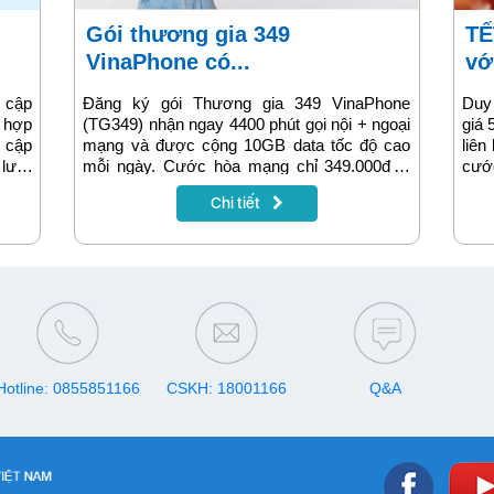
Gói thương gia 349
TẾT “hết cực”, vui tưng bừng
VinaPhone có...
vớ
 cập
Đăng ký gói Thương gia 349 VinaPhone
Duy 
ù hợp
(TG349) nhận ngay 4400 phút gọi nội + ngoại
giá
 cập
mạng và được cộng 10GB data tốc độ cao
liên
lướt
mỗi ngày. Cước hòa mạng chỉ 349.000đ là
cướ
ướng
bạn đã có thể yên tâm liên lạc và truy cập
Plus
Chi tiết
mạng suốt cả tháng. Đây là gói cước mà
thuê bao trả trước không nên bỏ qua với ưu
đãi vô cùng hấp dẫn mà cước phí siêu rẻ.
Hotline: 0855851166
CSKH: 18001166
Q&A