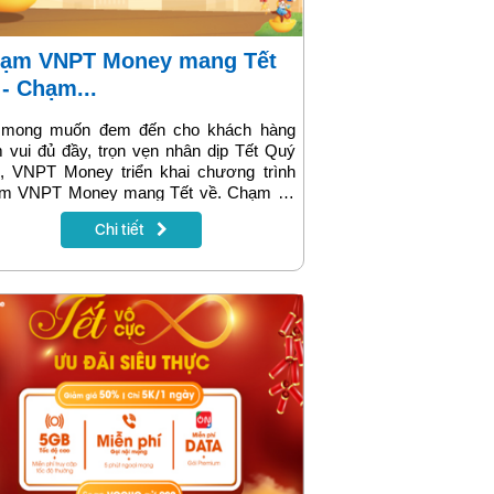
 - Chạm...
 mong muốn đem đến cho khách hàng
 vui đủ đầy, trọn vẹn nhân dịp Tết Quý
, VNPT Money triển khai chương trình
m VNPT Money mang Tết về. Chạm để
uân vạn lộc, chạm để sắm sửa đầu năm,
Chi tiết
 để chu toàn vạn sự, chạm để rinh lộc
nhà…