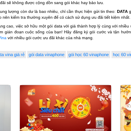
ưu đãi sẽ không được cộng dồn sang gói khác hay bảo lưu.
g lượng còn dư là bao nhiêu, chỉ cần thực hiện gửi tin theo:
DATA
g
ên kiểm tra thường xuyên để có cách sử dụng ưu đãi tiết kiệm nhất.
 tăng cao, việc sở hữu một gói data với giá thành hợp lý cùng với nhi
làm gián đoạn cuộc sống của bạn! Hãy đăng ký gói cước và tận hư
Vina
với nhiều gói cước ưu đãi khác của nhà mạng.
a vina giá rẻ
gói data vinaphone
gói học 60 vinaphone
học 60 vi