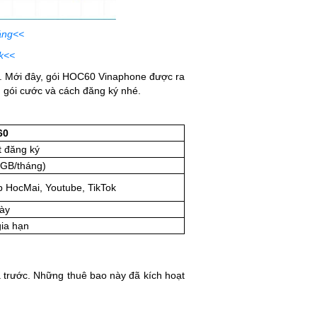
áng<<
k<<
̣n lợi. Mới đây, gói HOC60 Vinaphone được ra
 gói cước và cách đăng ký nhé.
60
t đăng ký
GB/tháng)
pp HocMai, Youtube, TikTok
ày
gia hạn
 trước. Những thuê bao này đã kích hoạt