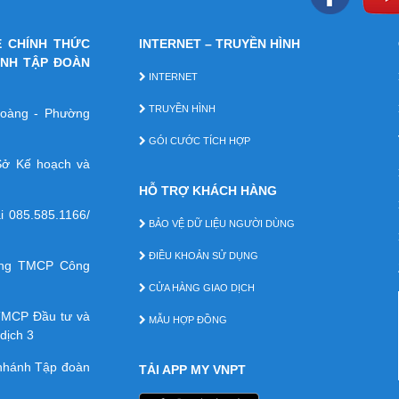
E CHÍNH THỨC
INTERNET – TRUYỀN HÌNH
ÁNH TẬP ĐOÀN
INTERNET
TRUYỀN HÌNH
 Hoàng - Phường
GÓI CƯỚC TÍCH HỢP
ở Kế hoạch và
HỖ TRỢ KHÁCH HÀNG
ại
085.585.1166/
BẢO VỆ DỮ LIỆU NGƯỜI DÙNG
ĐIỀU KHOẢN SỬ DỤNG
àng TMCP Công
CỬA HÀNG GIAO DỊCH
TMCP Ðầu tư và
MẪU HỢP ĐỒNG
dịch 3
 nhánh Tập đoàn
TẢI APP MY VNPT