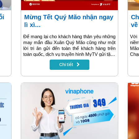
Mừng Tết Quý Mão nhận ngay
Chạm VNPT Money mang Tết
lì xì...
về
Để mang lại cho khách hàng thân yêu những
Với
may mắn đầu Xuân Quý Mão cũng như một
niềm
lời tri ân gửi đến toàn thể khách hàng trên
Mão
toàn quốc, dịch vụ truyền hình MyTV gửi tặng
Chạ
lì xì cho khách hàng qua hình thức vòng quay
du x
Chi tiết
may mắn.
chạm
về 