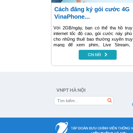
Cách đăng ký gói cước 4G
VinaPhone...
Với 2GB/ngày, bạn có thể tha hồ truy
internet tốc độ cao, gói cước này ph
cho những thuê bao thường xuyên truy
mạng để xem phim, Live Stream, 
Facebook, chơi game, nghe nhạc, … H
Chi tiết
dẫn sẽ có trong bài viết dưới đây.
VNPT HÀ NỘI