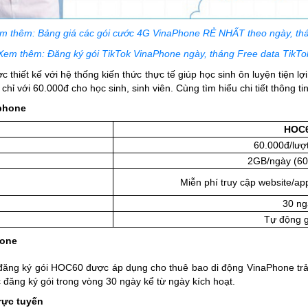
m thêm: Bảng giá các gói cước 4G VinaPhone RẺ NHẤT theo ngày, th
Xem thêm: Đăng ký gói TikTok VinaPhone ngày, tháng Free data TikTo
̣c thiết kế với hệ thống kiến thức thực tế giúp học sinh ôn luyện tiê
 chỉ với 60.000đ cho học sinh, sinh viên. Cùng tìm hiểu chi tiết thông tin
aphone
HOC
60.000đ/lượ
2GB/ngày (60
Miễn phí truy cập website/a
30 ng
Tự động 
hone
̣n đăng ký gói HOC60 được áp dụng cho thuê bao di động VinaPhone trả
 đăng ký gói trong vòng 30 ngày kể từ ngày kích hoạt.
rực tuyến