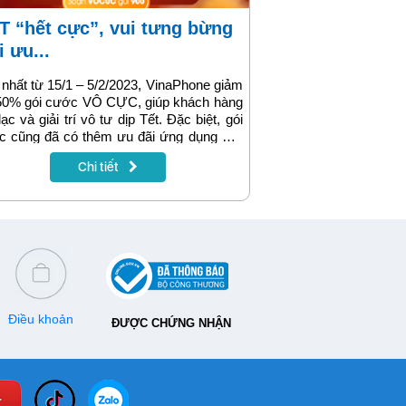
i ưu...
nhất từ 15/1 – 5/2/2023, VinaPhone giảm
 50% gói cước VÔ CỰC, giúp khách hàng
 lạc và giải trí vô tư dịp Tết. Đặc biệt, gói
c cũng đã có thêm ưu đãi ứng dụng ON
 hấp dẫn dành cho người yêu thể thao.
Chi tiết
Điều khoản
ĐƯỢC CHỨNG NHẬN