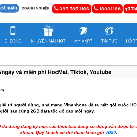
CÁ NHÂN
DOANH NGHIỆP
085.585.1166
18001166
Tải
DI ĐỘNG
KHUYẾN MẠI HOT
MY VNPT
TIN TỨC
HỖ T
ày và miễn phí HocMai, Tiktok, Youtube
xem
giải trí người dùng, nhà mạng Vinaphone đã ra mắt gói cước HO
giới hạn cùng 2GB data tốc độ cao mỗi ngày.
đã dừng đăng ký mới, các thuê bao đang sử dụng vẫn được tự độ
khoản. Quý khách có thể tham khảo gói
VD90
.