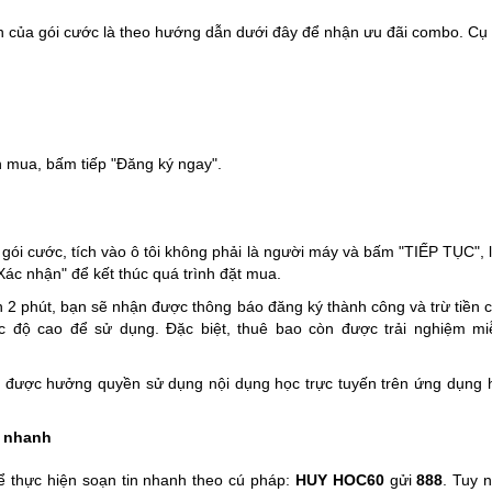
n của gói cước là theo hướng dẫn dưới đây để nhận ưu đãi combo. Cụ 
n mua, bấm tiếp "Đăng ký ngay".
gói cước, tích vào ô tôi không phải là người máy và bấm "TIẾP TỤC", 
ác nhận" để kết thúc quá trình đặt mua.
 phút, bạn sẽ nhận được thông báo đăng ký thành công và trừ tiền cướ
c độ cao để sử dụng. Đặc biệt, thuê bao còn được trải nghiệm mi
ẽ được hưởng quyền sử dụng nội dụng học trực tuyến trên ứng dụng
e nhanh
̉ thực hiện soạn tin nhanh theo cú pháp:
HUY HOC60
gửi
888
. Tuy n