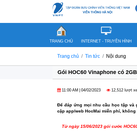
TRANG CHỦ
INTERNET - TRUYỀN HÌNH
Trang chủ
Tin tức
Nội dung
Gói HOC60 Vinaphone có 2GB/ng
11:00 AM
|
04/02/2023
12,512 lượt 
Để đáp ứng mọi nhu cầu học tập và 
cập app/web HocMai miễn phí, không 
Từ ngày 15/06/2023 gói cước HOC60 