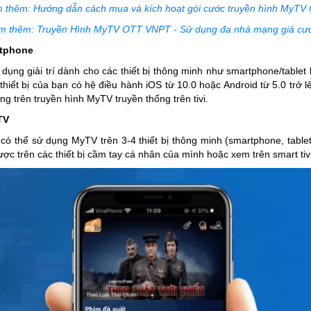
 thêm: Hướng dẫn cách mua và kích hoạt gói cước truyền hình MyTV
m thêm: Truyền Hình MyTV OTT VNPT - Sử dụng đa nhà mạng giá cực
rtphone
g giải trí dành cho các thiết bị thông minh như smartphone/tablet 
iết bị của bạn có hệ điều hành iOS từ 10.0 hoặc Android từ 5.0 trở lên 
 dung trên truyền hình MyTV truyền thống trên tivi.
TV
có thể sử dụng MyTV trên 3-4 thiết bị thông minh (smartphone, tablet,
ược trên các thiết bị cầm tay cá nhân của mình hoặc xem trên smart tiv