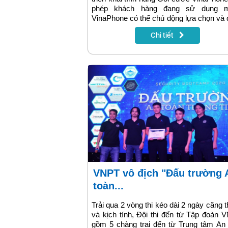
phép khách hàng đang sử dụng 
VinaPhone có thể chủ động lựa chọn và
ký gói cước phù hợp với nhu cầu sử 
Chi tiết
ngay trên ứng dụng VNPT Pay và thanh
trực tiếp bằng nguồn tiền Ví.
VNPT vô địch "Đấu trường An
toàn...
Trải qua 2 vòng thi kéo dài 2 ngày căng 
và kịch tính, Đội thi đến từ Tập đoàn 
gồm 5 chàng trai đến từ Trung tâm An