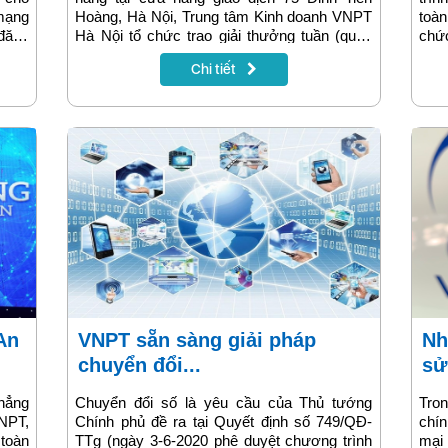
mạng
Hoàng, Hà Nội, Trung tâm Kinh doanh VNPT
toàn
 đăng
Hà Nội tổ chức trao giải thưởng tuần (quay
chứ
dụng
số mở thưởng từ ngày 28-9-2020 đến 25-10-
Clo
Chi tiết
 toán
2020) trên địa bàn Hà Nội từ chương trình
Việ
“Xài Vina, lái VinFast về nhà”.
thô
tảng
toàn
tử/C
TT&
VNPT sẵn sàng giải pháp
Những khách hàng đầu tiên
chuyển đổi...
sử
thẳng
Chuyển đổi số là yêu cầu của Thủ tướng
Tron
VNPT,
Chính phủ đề ra tại Quyết định số 749/QĐ-
chí
 toàn
TTg (ngày 3-6-2020 phê duyệt chương trình
mại 