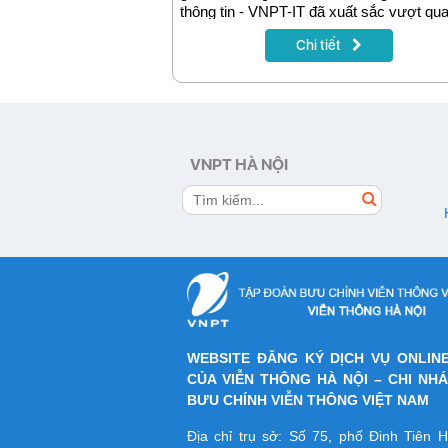
thông tin - VNPT-IT đã xuất sắc vượt qu
đội chơi đến từ các đối thủ đáng gờm
Chi tiết
Viettel, CyRadar, Vietcombank, MB Ba
giành ngôi vô địch “Đấu trường An toàn 
tin” tại sự kiện Security Bootcamp 2020.
VNPT HÀ NỘI
WEBSITE ĐĂNG KÝ DỊCH VỤ ONLIN
CỦA VIỄN THÔNG HÀ NỘI – CHI NH
BƯU CHÍNH VIỄN THÔNG VIỆT NAM
Địa chỉ trụ sở: Số 75, phố Đinh Tiên