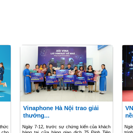
Vinaphone Hà Nội trao giải
VNPT Cloud đạt Chứng nhận
thưởng...
nề
thức
Ngày 7-12, trước sự chứng kiến của khách
Ngà
e cho
hàng tại cửa hàng giao dịch 75 Đinh Tiên
trìn