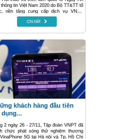
 thông tin Việt Nam 2020 do Bộ TT&TT tổ
c, nền tảng cung cấp dịch vụ VNPT
ud của Tập đoàn Bưu chính Viễn thông
Chi tiết
t Nam đã vinh dự được Cục An toàn
ng tin - Bộ TT&TT trao Chứng nhận nền
 điện toán đám mây đáp ứng yêu cầu an
 thông tin mạng phục vụ Chính phủ điện
hính quyền điện tử theo quy định của Bộ
TT.
 dụng...
g 2 ngày 26 - 27/11, Tập đoàn VNPT đã
nh chức phát sóng thử nghiệm thương
VinaPhone 5G tại Hà nội và Tp. Hồ Chí