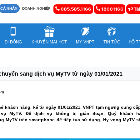
CÁ NHÂN
DOANH NGHIỆP
085.585.1166
18001166
Tải
DI ĐỘNG
KHUYẾN MẠI HOT
MY VNPT
TIN TỨC
HỖ T
chuyển sang dịch vụ MyTV từ ngày 01/01/2021
xem
thể khách hàng, kể từ ngày 01/01/2021, VNPT tạm ngưng cung cấ
 vụ MyTV. Để dịch vụ không bị gián đoạn, Quý khách hà
dụng MyTV trên smartphone để tiếp tục sử dụng. Hy vọng MyTV s