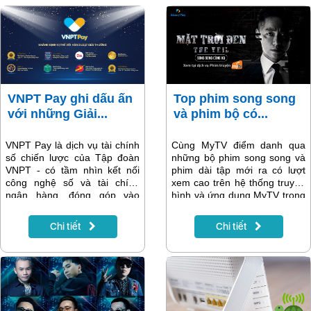
VNPT Pay ghi dấu ấn
Top phim song song
với những Giải...
và phim bộ có...
VNPT Pay là dịch vụ tài chính
Cùng MyTV điểm danh qua
số chiến lược của Tập đoàn
những bộ phim song song và
VNPT - có tầm nhìn kết nối
phim dài tập mới ra có lượt
công nghệ số và tài chính
xem cao trên hệ thống truyền
ngân hàng, đóng góp vào
hình và ứng dụng MyTV trong
chiến lược thúc đẩy tài chính
suốt tuần qua. Đây cũng là
toàn diện tại Việt Nam. Với sứ
những bộ phim ăn khách trên
Chi tiết
Chi tiết
mệnh và kỳ vọng đó, giải
thị trường phim truyền hình
pháp tài chính số -hệ sinh thái
châu Á mà mọt phim không
thanh toán - nền tảng thanh
thể bỏ lỡ.
toán đa tiện ích VNPT Pay
không chỉ đem tới lợi ích cho
người dùng, khách hàng cá
nhân mà còn đồng hành cùng