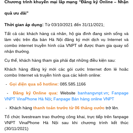
Chương trình khuyến mại lắp mạng “Đăng ký Online – Nhận
quà ưu đãi”
Thời gian áp dụng:
Từ 03/10/2021 đến 31/11/2021;
Tất cả các khách hàng cá nhân, hộ gia đình đang sinh sống và
làm việc trên địa bàn Hà Nội đăng ký mới dịch vụ Internet và
combo internet truyền hình của VNPT sẽ được tham gia quay số
nhận thưởng.
Cụ thể, khách hàng tham gia phải đạt những điều kiện sau:
Khách hàng đăng ký mới các gói cước Internet đơn lẻ hoăc
combo Internet và truyền hình qua các kênh online:
-
Gọi điện qua số hotline:
085.585.1166
-
Đăng ký Online qua:
Website
banhangvnpt.vn
;
Fanpage
VNPT VinaPhone Hà Nội
;
Fanpage Bán hàng online VNPT
-
Khách hàng
thanh toán trước từ 06 tháng cước
trở lên.
Tổ chức livestream trao thưởng công khai, trực tiếp trên fanpage
VNPT VinaPhone Hà Nội sau khi chương trình kết thúc
(30/11/2021)