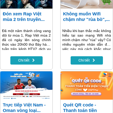
Chính phủ thực hiện mục tiêu
xây dựng tài chính toàn diện
tại Việt Nam.
Đón xem Rap Việt
Không muốn Wifi
mùa 2 trên truyền...
chậm như "rùa bò",...
Đã một năm thành công vang
Nhiều khi bạn thắc mắc không
dội từ mùa 1, Rap Việt mùa 2
hiểu tại sao mạng Wifi nhà
đã có ngày lên sóng chính
mình chậm như "rùa" vậy? Có
thức vào 20h00 thứ Bảy hàng
nhiều nguyên nhân dẫn đến
tuần trên kênh HTV2 dịch vụ
việc này mà cách khắc phục
truyền hình MyTV OTT, bắt
thì không hề khó. Các bạn
đầu từ 16/10/2021.
hãy cùng theo dõi cách tăng
Chi tiết
Chi tiết
tốc độ Wifi đơn giản này nhé!
Trực tiếp Việt Nam -
Quét QR code -
Oman vòng loại...
Thanh toán tiền