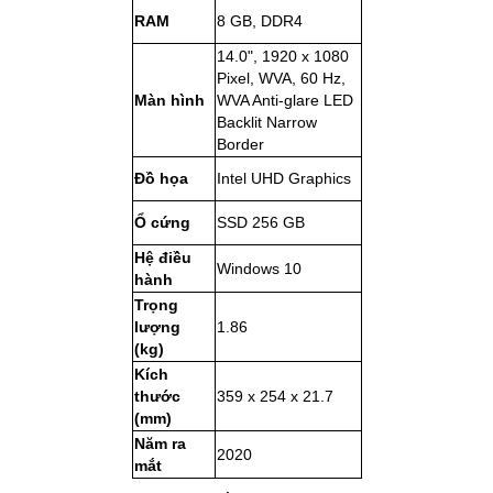
RAM
8 GB, DDR4
14.0", 1920 x 1080
Pixel, WVA, 60 Hz,
Màn hình
WVA Anti-glare LED
Backlit Narrow
Border
Đồ họa
Intel UHD Graphics
Ổ cứng
SSD 256 GB
Hệ điều
Windows 10
hành
Trọng
lượng
1.86
(kg)
Kích
thước
359 x 254 x 21.7
(mm)
Năm ra
2020
mắt