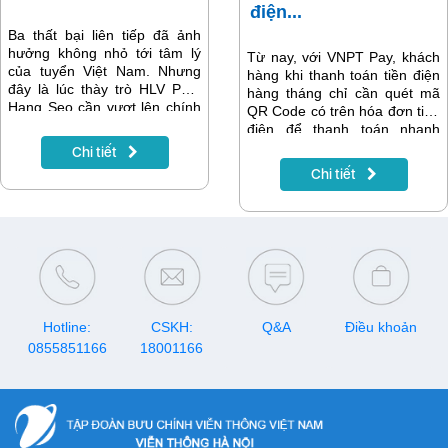
điện...
Ba thất bại liên tiếp đã ảnh
hưởng không nhỏ tới tâm lý
Từ nay, với VNPT Pay, khách
của tuyển Việt Nam. Nhưng
hàng khi thanh toán tiền điện
đây là lúc thày trò HLV Park
hàng tháng chỉ cần quét mã
Hang Seo cần vượt lên chính
QR Code có trên hóa đơn tiền
mình trước đối thủ Oman, để
điện để thanh toán nhanh
giành lấy điểm số đầu tiên.
chóng, an toàn và hoàn toàn
Chi tiết
Khán giả cùng theo dõi và cổ
miễn phí mà không cần nhập
Chi tiết
vũ tuyển Việt Nam trên hệ
mã hóa đơn.
thống truyền hình MyTV OTT.
Đồng hành cùng trận đấu Việt
Nam - Oman, truyền hình
MyTV OTT giảm giá khuyến
mãi sâu 50% các gói cước, chỉ
còn từ 10 nghìn đồng một
tháng giúp quý khách hàng
đón xem trận cầu mọi lúc mọi
Hotline:
CSKH:
Q&A
Điều khoản
nơi.
0855851166
18001166