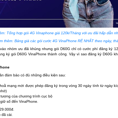
m: Tổng hợp gói 4G Vinaphone giá 120k/Tháng với ưu đãi hấp dẫn n
m thêm: Bảng giá các gói cước 4G VinaPhone RẺ NHẤT theo ngày, th
vào nhóm ưu đãi khủng nhưng gói D60G chỉ có cước phí đăng ký 12
đăng ký gói D60G VinaPhone thành công. Vậy vì sao đăng ký D60G k
Phone
ần đảm bảo có đủ những điều kiện sau:
 hoằ mạng mới được phép đăng ký trong vòng 30 ngày tính từ ngày kí
nhớ)
 tượng của chương trình cục bộ
 giữ số đến VinaPhone.
129.000đ.
 đã cài.