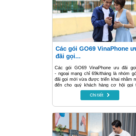
Các gói GO69 VinaPhone ưu
đãi gọi...
Các gói GO69 VinaPhone ưu đãi gọi
- ngoại mạng chỉ 69k/tháng là nhóm g
đãi gọi mới vừa được triển khai nhằm
đến cho quý khách hàng cơ hội gọi t
thoải mái mỗi ngày. Chỉ với 69k bạn sẽ
Chi tiết
được hơn ngàn phút gọi đáp ứng nhu cầ
nội mạng và ngoại mạng. Nếu bạn đang
kiếm cho mình 1 giải pháp liên lạc ph
thì đừng bỏ qua gói Go69 này nhé!