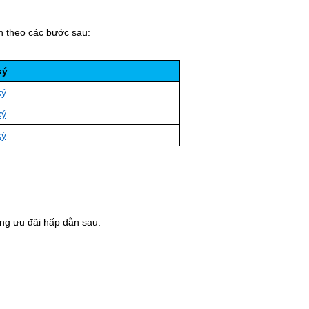
n theo các bước sau:
ký
ký
ký
ký
ng ưu đãi hấp dẫn sau: