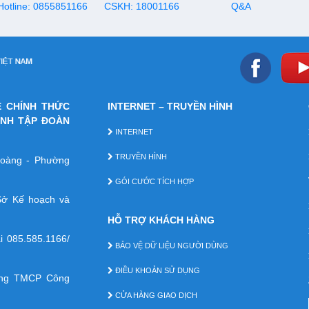
Hotline: 0855851166
CSKH: 18001166
Q&A
E CHÍNH THỨC
INTERNET – TRUYỀN HÌNH
ÁNH TẬP ĐOÀN
INTERNET
TRUYỀN HÌNH
 Hoàng - Phường
GÓI CƯỚC TÍCH HỢP
ở Kế hoạch và
HỖ TRỢ KHÁCH HÀNG
ại
085.585.1166/
BẢO VỆ DỮ LIỆU NGƯỜI DÙNG
ĐIỀU KHOẢN SỬ DỤNG
àng TMCP Công
CỬA HÀNG GIAO DỊCH