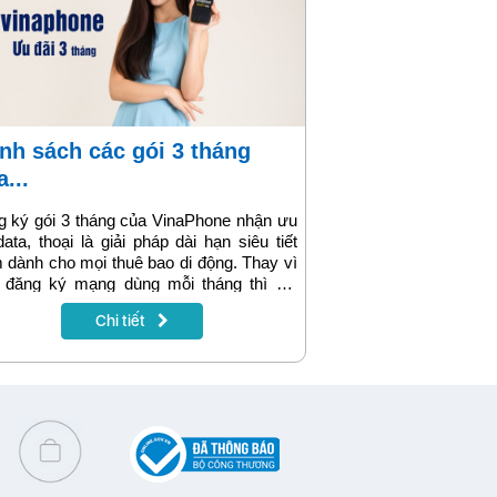
...
 ký gói 3 tháng của VinaPhone nhận ưu
data, thoại là giải pháp dài hạn siêu tiết
 dành cho mọi thuê bao di động. Thay vì
i đăng ký mạng dùng mỗi tháng thì chỉ
1 lần đăng ký gói 3 tháng, thuê bao sẽ
Chi tiết
 nhận ưu đãi liên tiếp suốt 3 tháng an
dùng lâu dài. Xem chi tiết bảng giá, cách
g ký gói cước online dễ dàng của Vina
 đây bạn nhé!