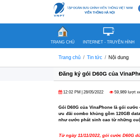
TRANG CHỦ
INTERNET - TRUYỀN HÌNH
Trang chủ
Tin tức
Nội dung
Đăng ký gói D60G của VinaPho
12:02 PM
|
28/05/2022
59,989 lượt 
Gói D60G của VinaPhone là gói cước 
ưu đãi combo khủng gồm 120GB data,
như cước phát sinh cao từ những cuộ
Từ ngày 11/11/2022, gói cước D60G dừ