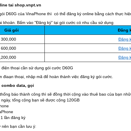
ine tai shop.vnpt.vn
gói D60G của VinaPhone thì có thể đăng ký online bằng cách thực hiệ
ài khoản.
Bấm vào "Đăng ký" tại gói cước có nhu cầu sử dụng
Giá gói
Đăng 
,000
Đăng 
,000
Đăng 
,000
Đăng 
 điện thoại cần sử dụng gói cước D60G
n điaạn thoại, nhập mã để hoàn thành việc đăng ký gói cước.
i combo data, gọi
thống báo thành công thì sẽ đồng thời cộng vào thuê bao của bạn nhữ
30 ngày, tổng cộng bạn sẽ được cộng 120GB
Phone
naPhone
1 lần đăng ký
 nên bạn cần lưu ý: