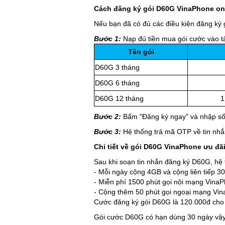
Cách đăng ký gói D60G VinaPhone onl
Nếu bạn đã có đủ các điều kiện đăng ký 
Bước 1:
Nạp đủ tiền mua gói cước vào t
Tên gói
D60G 3 tháng
300
D60G 6 tháng
600
D60G 12 tháng
1,200
Bước 2:
Bấm "Đăng ký ngay" và nhập số
Bước 3:
Hệ thống trả mã OTP về tin nhắ
Chi tiết về gói D60G VinaPhone ưu đã
Sau khi soạn tin nhắn đăng ký D60G, hệ 
- Mỗi ngày cộng 4GB và cộng liên tiếp 
- Miễn phí 1500 phút gọi nội mạng Vina
- Cộng thêm 50 phút gọi ngoại mạng Vi
Cước đăng ký gói D60G là 120.000đ cho 
Gói cước D60G có hạn dùng 30 ngày vậy