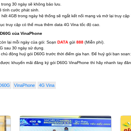
 trong 30 ngày sẽ không bảo lưu.
 tính cước phát sinh.
 hết 4GB trong ngày hệ thống sẽ ngắt kết nối mạng và mở lại truy cập 
ục truy cập có thể mua thêm data 4G Vina tốc độ cao.
i D60G của VinaPhone
còn lại mỗi ngày của gói: Soạn
DATA
gửi
888
(Miễn phí).
0G sau 30 ngày sử dụng.
 chủ động huỷ gói D60G trước thời điểm gia hạn. Để huỷ gói bạn soạn
ược khuyến mãi đăng ký gói D60G VinaPhone thì hãy nhanh tay đăng 
D60G
VinaPhone
4G Vina