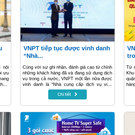
VNPT tiếp tục được vinh danh
VNPT tung khuyến mại hot
“Nhà...
tr
 nội
Cùng với sự ghi nhận, đánh giá cao từ chính
Từ n
ói ưu
những khách hàng đã và đang sử dụng dịch
Khu 
 mang
vụ trong cả nước, VNPT một lần nữa được
quậ
hoại
vinh danh là “Nhà cung cấp dịch vụ viễn
hàng
 nhận
thông tiêu biểu về Chất lượng Dịch vụ Băng
VNP
Chi tiết
u gọi
thông rộng cố định” đến từ World Mobile
“Ngà
 tìm
Broadband & ICT 2022.
năm 
ù hợp
viết