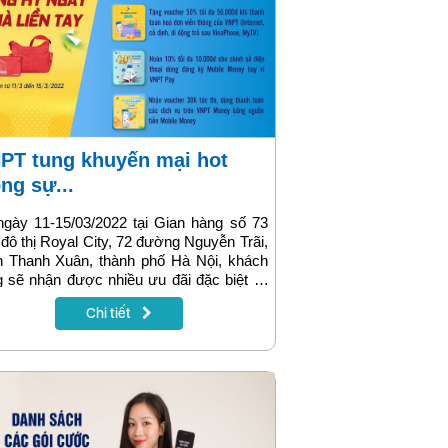
ong sự...
gày 11-15/03/2022 tại Gian hàng số 73
đô thị Royal City, 72 đường Nguyễn Trãi,
n Thanh Xuân, thành phố Hà Nội, khách
 sẽ nhận được nhiều ưu đãi đặc biệt từ
T VinaPhone Hà Nội trong sự kiện
Chi tiết
y quyền của người tiêu dùng Việt Nam”
2022. Thông tin chi tiết sẽ có trong bài
 sau.