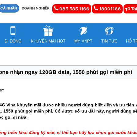
CÁ NHÂN
DOANH NGHIỆP
085.585.1166
18001166
Tải
DI ĐỘNG
KHUYẾN MẠI HOT
MY VNPT
TIN TỨC
HỖ T
ne nhận ngay 120GB data, 1550 phút gọi miễn phí
xem
4G Vina khuyến mãi được nhiều người dùng biết đến và ưu tiên
 1550 phút gọi miễn phí. Có được số ưu đãi này, người dùng sẽ
c gọi đi nữa.
ng triển khai đăng ký mới, vì thế bạn hãy lựa chọn gói cước k