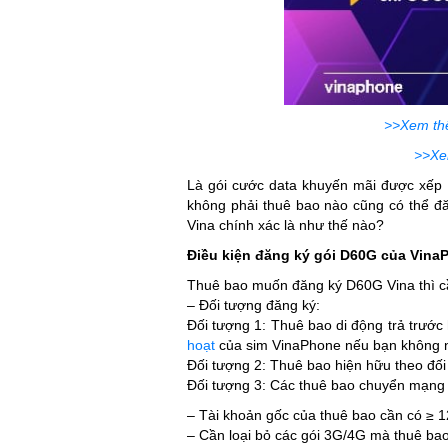
>>Xem thê
>>Xe
Là gói cước data khuyến mãi được xếp 
không phải thuê bao nào cũng có thể 
Vina chính xác là như thế nào?
Điều kiện đăng ký gói D60G của Vina
Thuê bao muốn đăng ký D60G Vina thì c
– Đối tượng đăng ký:
Đối tượng 1: Thuê bao di động trả trước
hoạt
của sim VinaPhone nếu bạn không 
Đối tượng 2: Thuê bao hiện hữu theo đối
Đối tượng 3: Các thuê bao chuyển mạng
– Tài khoản gốc của thuê bao cần có ≥ 
– Cần loại bỏ các gói 3G/4G mà thuê bao