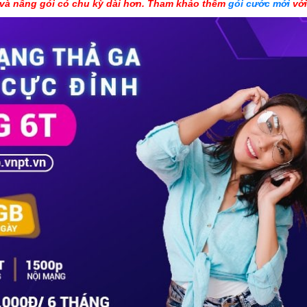
 và nâng gói có chu kỳ dài hơn. Tham khảo thêm
gói cước mới
với