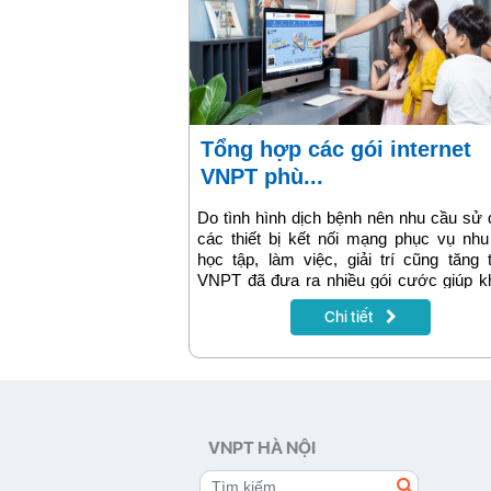
Tổng hợp các gói internet
VNPT phù...
Do tình hình dịch bệnh nên nhu cầu sử
các thiết bị kết nối mạng phục vụ nh
học tập, làm việc, giải trí cũng tăng 
VNPT đã đưa ra nhiều gói cước giúp k
hàng dễ dàng lựa chọn. Bài viết sẽ tổn
Chi tiết
các gói internet VNPT phù hợp với nh
sử dụng của các hộ gia đình. Chúng tô
kết sẽ mạng lại cho quý khách hàng dị
internet tốt nhất.
VNPT HÀ NỘI