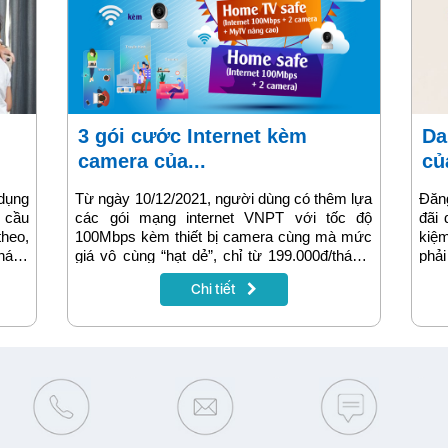
3 gói cước Internet kèm
Danh sách các gói 3 tháng
camera của...
của
 dụng
Từ ngày 10/12/2021, người dùng có thêm lựa
Đăng
u cầu
các gói mạng internet VNPT với tốc độ
đãi 
theo,
100Mbps kèm thiết bị camera cùng mà mức
kiệm
hách
giá vô cùng “hạt dẻ”, chỉ từ 199.000đ/tháng.
phả
g hợp
Khám phá ngay các gói cước này trong bài
cần 
Chi tiết
u cầu
viết dưới đây để có lựa chọn tiết kiệm chi phí
được
i cam
cho gia đình bạn nhé!
tâm 
ch vụ
đăn
dưới