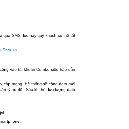
uả qua SMS, lúc này quý khách có thể tắt
% Data <<
 cộng vào tài khoản Combo siêu hấp dẫn
uy cập mạng. Hệ thống sẽ cộng data mỗi
ản lý ưu đãi. Sau khi hết lưu lượng data
ịnh.
Smartphone.