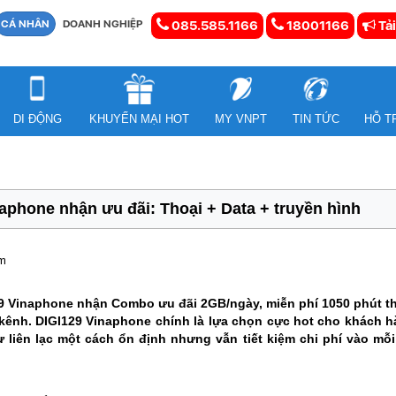
CÁ NHÂN
DOANH NGHIỆP
085.585.1166
18001166
Tải
DI ĐỘNG
KHUYẾN MẠI HOT
MY VNPT
TIN TỨC
HỖ T
aphone nhận ưu đãi: Thoại + Data + truyền hình
em
 Vinaphone nhận Combo ưu đãi 2GB/ngày, miễn phí 1050 phút th
9 kênh. DIGI129 Vinaphone chính là lựa chọn cực hot cho khác
iên lạc một cách ổn định nhưng vẫn tiết kiệm chi phí vào mỗi 