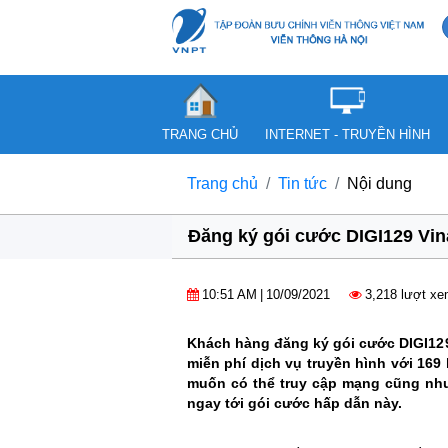
TRANG CHỦ
INTERNET - TRUYỀN HÌNH
Trang chủ
Tin tức
Nội dung
Đăng ký gói cước DIGI129 Vin
10:51 AM
|
10/09/2021
3,218 lượt x
Khách hàng đăng ký gói cước DIGI129
miễn phí dịch vụ truyền hình với 16
muốn có thể truy cập mạng cũng như l
ngay tới gói cước hấp dẫn này.