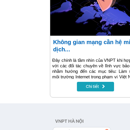
Không gian mạng cần hệ miễn
dịch...
Đây chính là tầm nhìn của VNPT khi hợ
với các đối tác chuyên về lĩnh vực bả
nhằm hướng đến các mục tiêu: Làm 
môi trường Internet trong phạm vi Việt
Đào tạo cho lực lượng chuyên gia an 
Chi tiết
thông tin của VNPT; Cung cấp cơ sở dữ
thông tin tình báo về an toàn thông ti
VNPT. Đặc biệt, cùng phối hợp xây 
dịch vụ CSDL Thông tin tình báo, cun
cho các khách hàng của VNPT, những d
nghiệp cần được bảo vệ trên hành trì
hóa.
VNPT HÀ NỘI