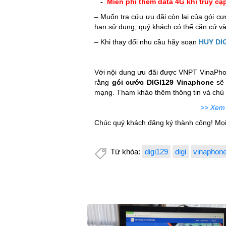
-
Miễn phí thêm data 4G khi truy c
– Muốn tra cứu ưu đãi còn lại của gói c
hạn sử dụng, quý khách có thể căn cứ và
– Khi thay đổi nhu cầu hãy soạn
HUY DI
Với nội dung ưu đãi được VNPT VinaPhone
rằng
gói cước DIGI129 Vinaphone
sẽ 
mạng. Tham khảo thêm thông tin và chủ 
>> Xem 
Chúc quý khách đăng ký thành công! Mọi 
Từ khóa:
digi129
digi
vinaphon