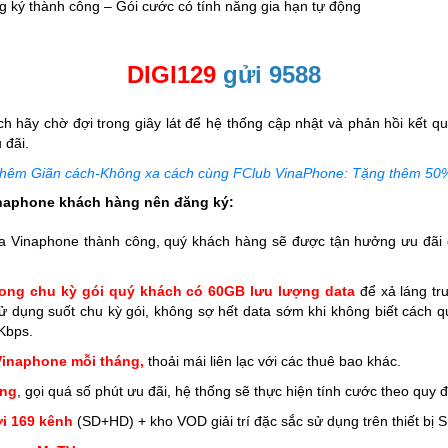
 ký thành công – Gói cước có tính năng gia hạn tự động
DIGI129
gửi 9588
ch hãy chờ đợi trong giây lát để hệ thống cập nhật và phản hồi kết q
 đãi.
hêm Giãn cách-Không xa cách cùng FClub VinaPhone: Tặng thêm 50
inaphone khách hàng nên đăng ký:
a Vinaphone thành công, quý khách hàng sẽ được tận hưởng ưu đãi
rong chu kỳ gói quý khách có 60GB lưu lượng data
để xả láng tr
ử dụng suốt chu kỳ gói, không sợ hết data sớm khi không biết cách qu
Kbps.
Vinaphone mỗi tháng,
thoải mái liên lạc với các thuê bao khác.
ạng
, gọi quá số phút ưu đãi, hệ thống sẽ thực hiện tính cước theo quy đ
i 169 kênh
(SD+HD) + kho VOD giải trí đặc sắc sử dụng trên thiết bị 