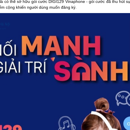
à có thể sở hữu gói cước DIGI129 Vinaphone - gói cước đã thu hút sự
điểm cộng khiến người dùng muốn đăng ký.