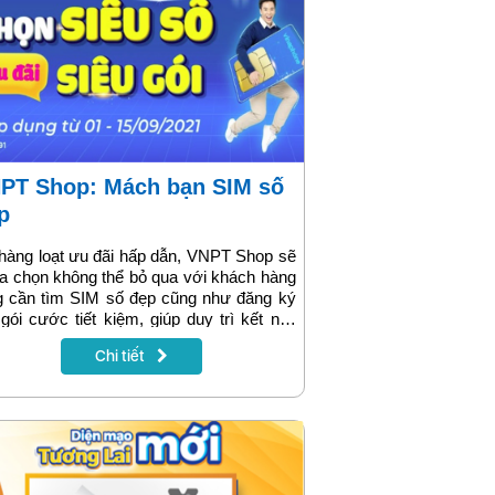
p
hàng loạt ưu đãi hấp dẫn, VNPT Shop sẽ
ựa chọn không thể bỏ qua với khách hàng
g cần tìm SIM số đẹp cũng như đăng ký
gói cước tiết kiệm, giúp duy trì kết nối,
tăng hiệu quả học tập, làm việc mùa dịch.
Chi tiết
ng chỉ được miễn cước cam kết khi lựa
 số đẹp VinaPhone, miễn cước thuê bao
ng, khách hàng khi hoà mạng trả sau
ne trên VNPT Shop (https://shop.vnpt.vn)
 được hưởng các gói cước siêu ưu đãi
g khuyến mại giảm giá đến 50% trong 3
g đầu tiên.