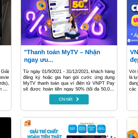
"Thanh toán MyTV – Nhận
VNPT Shop: Mách bạn SIM số
ngay ưu...
đẹ
Giải
Từ ngày 01/9/2021 - 31/12/2021, khách hàng
Với 
evie
đăng ký hoặc gia hạn gói cước ứng dụng
là l
ds),
MyTV thanh toán qua ví điện tử VNPT Pay
đan
n đối
sẽ được hoàn tiền ngay 50% (tối đa 50.000
các 
 dịch
đồng/khách hàng) vào tài khoản ví. Đây là
gia 
Chi tiết
một trong các chương trình khuyến mại dành
Khô
tặng khách hàng của VNPT được triển khai
chọn
trên phạm vi toàn quốc.
thá
onli
còn
cùn
thán