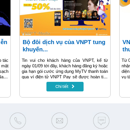
Bộ đôi dịch vụ của VNPT tung
VNPT PAY thay đổi nhận diện
khuyến...
th
p tác
Tin vui cho khách hàng của VNPT, kể từ
Từ 0
o mật
ngày 01/09 tới đây, khách hàng đăng ký hoặc
nhận
sạch
gia hạn gói cước ứng dụng MyTV thanh toán
diệ
 Nam;
qua ví điện tử VNPT Pay sẽ được hoàn tiền
vụ t
toàn
ngay 50% vào tài khoản ví. Đây là một trong
Chi tiết
 liệu
các chương trình khuyến mại dành tặng
n cho
khách hàng của VNPT nhân dịp lễ Quốc
dựng
khánh 02/09 năm nay.
g cấp
oanh
nh số