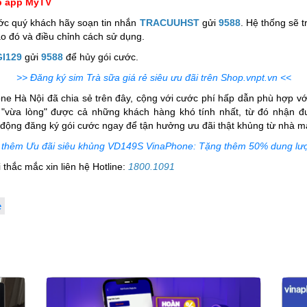
ập app MyTV
ước quý khách hãy soạn tin nhắn
TRACUUHST
gửi
9588
. Hệ thống sẽ t
o đó và điều chỉnh cách sử dụng.
GI129
gửi
9588
để hủy gói cước.
>> Đăng ký sim Trà sữa giá rẻ siêu ưu đãi trên Shop.vnpt.vn <<
 Hà Nội đã chia sẻ trên đây, cộng với cước phí hấp dẫn phù hợp với
"vừa lòng" được cả những khách hàng khó tính nhất, từ đó nhận 
động đăng ký gói cước ngay để tận hưởng ưu đãi thật khủng từ nhà m
thêm Ưu đãi siêu khủng VD149S VinaPhone: Tặng thêm 50% dung lư
thắc mắc xin liên hệ Hotline:
1800.1091
e