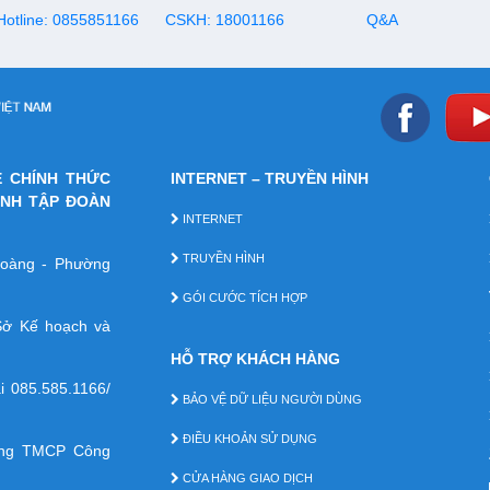
Hotline: 0855851166
CSKH: 18001166
Q&A
E CHÍNH THỨC
INTERNET – TRUYỀN HÌNH
ÁNH TẬP ĐOÀN
INTERNET
TRUYỀN HÌNH
 Hoàng - Phường
GÓI CƯỚC TÍCH HỢP
ở Kế hoạch và
HỖ TRỢ KHÁCH HÀNG
ại
085.585.1166/
BẢO VỆ DỮ LIỆU NGƯỜI DÙNG
ĐIỀU KHOẢN SỬ DỤNG
àng TMCP Công
CỬA HÀNG GIAO DỊCH