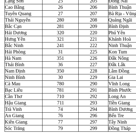
Lạng Sơn
25
205
Đồng Nai
Cao Bằng
26
206
Bình Thuận
Tuyên Quang
27
207
Bà Rịa - Vũn
Thái Nguyên
280
208
Quảng Ngãi
Bắc Cạn
281
209
Bình Định
Hải Dương
320
220
Phú Yên
Hưng Yên
321
221
Khánh Hoà
Bắc Ninh
241
222
Ninh Thuận
Hải Phòng
31
225
Kon Tum
Hà Nam
351
226
Đắk Nông
Thái Bình
36
227
Đắk Lắk
Nam Định
350
228
Lâm Đồng
Ninh Bình
30
229
Gia Lai
Cà Mau
780
290
Vĩnh Long
Bạc Liêu
781
291
Bình Phước
Cần Thơ
710
292
Long An
Hậu Giang
711
293
Tiền Giang
Trà Vinh
74
294
Bình Dương
An Giang
76
296
Bến Tre
Kiên Giang
77
297
Tây Ninh
Sóc Trăng
79
299
Đồng Tháp