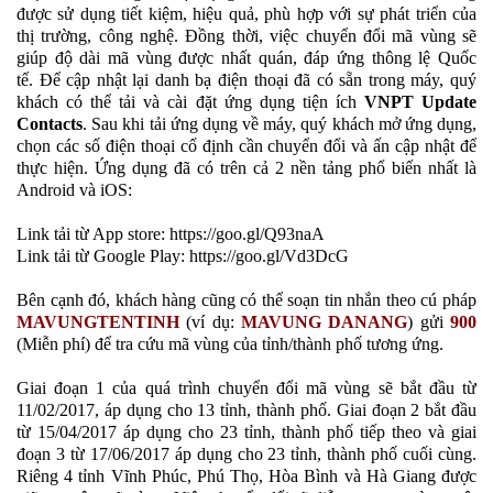
được sử dụng tiết kiệm, hiệu quả, phù hợp với sự phát triển của
thị trường, công nghệ. Đồng thời, việc chuyển đổi mã vùng sẽ
giúp độ dài mã vùng được nhất quán, đáp ứng thông lệ Quốc
tế. Để cập nhật lại danh bạ điện thoại đã có sẵn trong máy, quý
khách có thể tải và cài đặt ứng dụng tiện ích
VNPT Update
Contacts
. Sau khi tải ứng dụng về máy, quý khách mở ứng dụng,
chọn các số điện thoại cố định cần chuyển đổi và ấn cập nhật để
thực hiện. Ứng dụng đã có trên cả 2 nền tảng phổ biến nhất là
Android và iOS:
Link tải từ App store: https://goo.gl/Q93naA
Link tải từ Google Play: https://goo.gl/Vd3DcG
Bên cạnh đó, khách hàng cũng có thể soạn tin nhắn theo cú pháp
MAVUNG
TENTINH
(ví dụ:
MAVUNG DANANG
) gửi
900
(Miễn phí) để tra cứu mã vùng của tỉnh/thành phố tương ứng.
Giai đoạn 1 của quá trình chuyển đổi mã vùng sẽ bắt đầu từ
11/02/2017, áp dụng cho 13 tỉnh, thành phố. Giai đoạn 2 bắt đầu
từ 15/04/2017 áp dụng cho 23 tỉnh, thành phố tiếp theo và giai
đoạn 3 từ 17/06/2017 áp dụng cho 23 tỉnh, thành phố cuối cùng.
Riêng 4 tỉnh Vĩnh Phúc, Phú Thọ, Hòa Bình và Hà Giang được