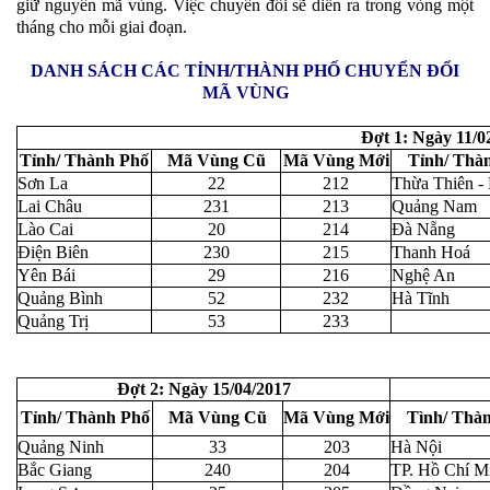
giữ nguyên mã vùng. Việc chuyển đổi sẽ diễn ra trong vòng một
tháng cho mỗi giai đoạn.
DANH SÁCH CÁC TỈNH/THÀNH PHỐ CHUYỂN ĐỔI
MÃ VÙNG
Đợt 1: Ngày 11/0
Tỉnh/ Thành Phố
Mã Vùng Cũ
Mã Vùng Mới
Tỉnh/ Thà
Sơn La
22
212
Thừa Thiên -
Lai Châu
231
213
Quảng Nam
Lào Cai
20
214
Đà Nẵng
Điện Biên
230
215
Thanh Hoá
Yên Bái
29
216
Nghệ An
Quảng Bình
52
232
Hà Tĩnh
Quảng Trị
53
233
Đợt 2: Ngày 15/04/2017
Tỉnh/ Thành Phố
Mã Vùng Cũ
Mã Vùng Mới
Tình/ Thà
Quảng Ninh
33
203
Hà Nội
Bắc Giang
240
204
TP. Hồ Chí M