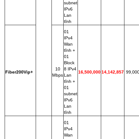
subnet
IPv6
Lan
tĩnh
01
IPv4
Wan
tĩnh +
01
Block
10
8 IPv4
Fiber200Vip+
16,500,000
14,142,857
99,00
Mbps
Lan
tĩnh +
01
subnet
IPv6
Lan
tĩnh
01
IPv4
Wan