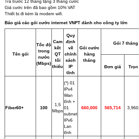
Trả trước 12 tháng tặng 3 tháng cước
Giá cước trên đã bao gồm 10% VAT
Thiết bị đi kèm là modem wifi.
Báo giá các gói cước internet VNPT dành cho công ty lớn
Quy
Cam
định
Gói 7 tháng
Tốc độ
kết
về
Gói cước
trong
Tên gói
QT
chính
hàng
nước
tối
sách
tháng
(Mbps)
thiểu
IP
Đơn giá
Trọn
tĩnh
(*) 01
IPv4
Wan
tĩnh +
1,5
Fiber60+
100
01
660,000
565,714
3,960
Mbps
subnet
IPv6
Lan
tĩnh