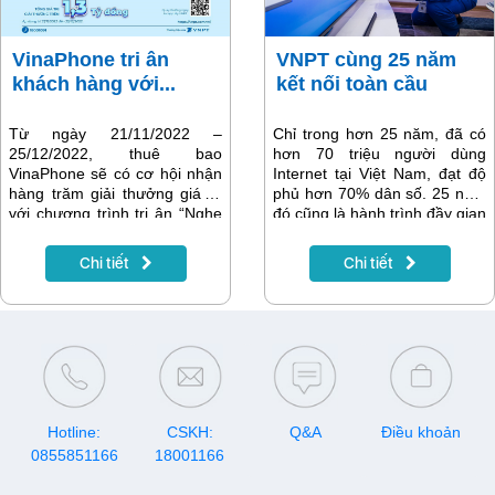
VinaPhone tri ân
VNPT cùng 25 năm
khách hàng với...
kết nối toàn cầu
Từ ngày 21/11/2022 –
Chỉ trong hơn 25 năm, đã có
25/12/2022, thuê bao
hơn 70 triệu người dùng
VinaPhone sẽ có cơ hội nhận
Internet tại Việt Nam, đạt độ
hàng trăm giải thưởng giá trị
phủ hơn 70% dân số. 25 năm
với chương trình tri ân “Nghe
đó cũng là hành trình đầy gian
gọi thả ga – Bay Sing tận
nan và vinh quang mà VNPT
hưởng”. Trong ưu đãi khủng
đã nỗ lực, phấn đấu, góp
Chi tiết
Chi tiết
dịp cuối năm này, nhà mạng
phần đưa Việt Nam kết nối
tặng ngay 50 GIẢI TUẦN là
sâu rộng toàn cầu.
chuyến du lịch Singapore mỗi
giải trị giá 20.000.000đ. Ngoài
ra, khách hàng còn có cơ hội
trúng 350 GIẢI NGÀY là thẻ
nạp điện thoại mỗi giải trị giá
1.000.000đ. Tổng giá trị giải
thưởng lên đến hơn 1,3 tỷ
Hotline:
CSKH:
Q&A
Điều khoản
đồng
0855851166
18001166