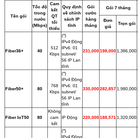
Cam
Tốc độ
Quy định
Gói
Gói 7 tháng
kết
trong
về chính
cước
Tên gói
QT
nước
sách IP
hàng
Đơn
tối
Trọn gói
(Mbps)
tĩnh
tháng
giá
thiểu
(*)
IPv4:Động
512
IPv6: 01
Fiber36+
40
231,000
198,000
1,386,000
Kbps
subnet/
56 IP Lan
tĩnh
(*)
IPv4:Động
768
IPv6: 01
Fiber50+
80
330,000
282,857
1,980,000
Kbps
subnet/
56 IP Lan
tĩnh
Không
Fiber IoT50
80
cam
IP Động
220,000
188,571
1,320,000
kết
(*)
IPv4:Động