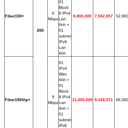
01
Block
6
8 IPv4
Fiber150+
8,800,000
7,542,857
52,80
Mbps
Lan
tĩnh +
200
01
subnet
IPv6
Lan
tĩnh
01
IPv4
Wan
tĩnh +
01
Block
9
8 IPv4
Fiber150Vip+
11,000,000
9,428,571
66,00
Mbps
Lan
tĩnh +
01
subnet
IPv6