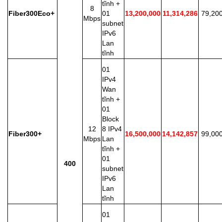
tĩnh +
8
Fiber300Eco+
01
13,200,000
11,314,286
79,20
Mbps
subnet
IPv6
Lan
tĩnh
01
IPv4
Wan
tĩnh +
01
Block
12
8 IPv4
Fiber300+
16,500,000
14,142,857
99,00
Mbps
Lan
tĩnh +
01
400
subnet
IPv6
Lan
tĩnh
01