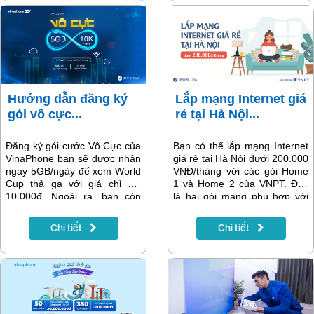
nhanh nhất.
có thể là các gói Home của
VNPT.
Hướng dẫn đăng ký
Lắp mạng Internet giá
gói vô cực...
rẻ tại Hà Nội...
Đăng ký gói cước Vô Cực của
Bạn có thể lắp mạng Internet
VinaPhone bạn sẽ được nhận
giá rẻ tại Hà Nội dưới 200.000
ngay 5GB/ngày để xem World
VNĐ/tháng với các gói Home
Cup thả ga với giá chỉ với
1 và Home 2 của VNPT. Đây
10.000đ. Ngoài ra, bạn còn
là hai gói mạng phù hợp với
được tặng thêm 5 phút ngoại
những học sinh, sinh viên,
mạng, miễn phí toàn bộ phút
người đi làm có ít nhu cầu sử
Chi tiết
Chi tiết
gọi nội mạng, yên tâm không
dụng Internet ở nhà trong một
phát sinh cước ngoài gói.
ngày. Tìm hiểu ngay thông tin
Nhanh tay làm theo hướng
chi tiết về từng gói cước và
dẫn trong bài viết để đăng ký
cách lắp đặt dưới đây để lựa
gói data 4G VinaPhone này
chọn, sử dụng.
cho thuê bao của bạn nhé!