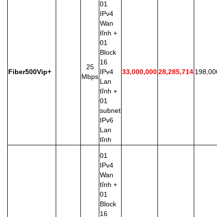
01
IPv4
Wan
tĩnh +
01
Block
16
25
Fiber500Vip+
IPv4
33,000,000
28,285,714
198,00
Mbps
Lan
tĩnh +
01
subnet
IPv6
Lan
tĩnh
01
IPv4
Wan
tĩnh +
01
Block
16