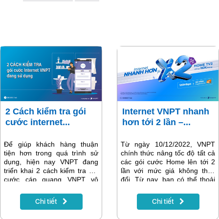
2 Cách kiểm tra gói
Internet VNPT nhanh
cước internet...
hơn tới 2 lần –...
Để giúp khách hàng thuận
Từ ngày 10/12/2022, VNPT
tiện hơn trong quá trình sử
chính thức nâng tốc độ tất cả
dụng, hiện nay VNPT đang
các gói cước Home lên tới 2
triển khai 2 cách kiểm tra gói
lần với mức giá không thay
cước cáp quang VNPT vô
đổi. Từ nay, bạn có thể thoải
cùng dễ dàng và nhanh
mái lướt net với tốc độ siêu
chóng. Khách hàng có thể
đỉnh, siêu “mượt mà” mà
Chi tiết
Chi tiết
thực hiện bất cứ lúc nào và
không phải “lăn tăn” về giá.
luôn kịp thời nắm bắt thông tin
Vừa NHANH – vừa RẺ, đó chỉ