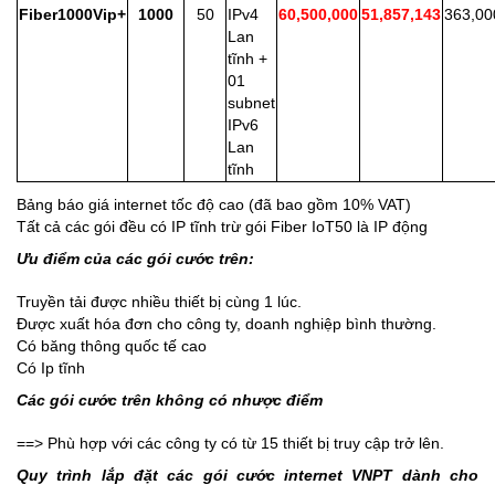
Fiber1000Vip+
1000
50
IPv4
60,500,000
51,857,143
363,00
Lan
tĩnh +
01
subnet
IPv6
Lan
tĩnh
Bảng báo giá internet tốc độ cao (đã bao gồm 10% VAT)
Tất cả các gói đều có IP tĩnh trừ gói Fiber IoT50 là IP động
Ưu điểm của các gói cước trên:
Truyền tải được nhiều thiết bị cùng 1 lúc.
Được xuất hóa đơn cho công ty, doanh nghiệp bình thường.
Có băng thông quốc tế cao
Có Ip tĩnh
Các gói cước trên không có nhược điểm
==> Phù hợp với các công ty có từ 15 thiết bị truy cập trở lên.
Quy trình lắp đặt các gói cước internet VNPT dành cho