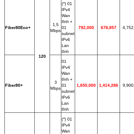
(*) 01
IPv4
Wan
tĩnh +
1,5
Fiber80Eco+
01
792,000
678,857
4,752
Mbps
subnet
IPv6
Lan
tĩnh
120
01
IPv4
Wan
tĩnh +
3
Fiber80+
01
1,650,000
1,414,286
9,900
Mbps
subnet
IPv6
Lan
tĩnh
(*) 01
IPv4
Wan