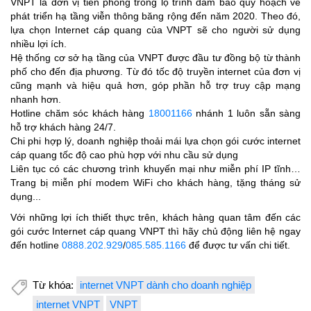
VNPT là đơn vị tiên phong trong lộ trình đảm bảo quy hoạch về
phát triển hạ tầng viễn thông băng rộng đến năm 2020. Theo đó,
lựa chọn Internet cáp quang của VNPT sẽ cho người sử dụng
nhiều lợi ích.
Hệ thống cơ sở hạ tầng của VNPT được đầu tư đồng bộ từ thành
phố cho đến địa phương. Từ đó tốc độ truyền internet của đơn vị
cũng mạnh và hiệu quả hơn, góp phần hỗ trợ truy cập mạng
nhanh hơn.
Hotline chăm sóc khách hàng
18001166
nhánh 1 luôn sẵn sàng
hỗ trợ khách hàng 24/7.
Chi phi hợp lý, doanh nghiệp thoải mái lựa chọn gói cước internet
cáp quang tốc độ cao phù hợp với nhu cầu sử dụng
Liên tục có các chương trình khuyến mại như miễn phí IP tĩnh…
Trang bị miễn phí modem WiFi cho khách hàng, tặng tháng sử
dụng...
Với những lợi ích thiết thực trên, khách hàng quan tâm đến các
gói cước Internet cáp quang VNPT thì hãy chủ động liên hệ ngay
đến hotline
0888.202.929
/
085.585.1166
để được tư vấn chi tiết.
Từ khóa:
internet VNPT dành cho doanh nghiệp
internet VNPT
VNPT