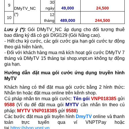
30
9
ngày
49,000
24,500
DMyTV_NC
(*)
12
10
tháng
489,000
244,500
Lưu ý (*):
Gói DMyTV_NC áp dụng cho đối tượng thuê
bao đăng ký đã có gói DIGI129 (Gói Nâng cao).
- Hết chu kỳ cước, các gói cước gia hạn gói cước tự động
theo giá hiện hành,
- Đối với khách hàng mua mã kích hoạt gói cước DMyTV 7
tháng và DMyTV 15 tháng tại shop.vnpt.vn không tự động
gia hạn.
Hướng dẫn đặt mua gói cước ứng dụng truyền hình
MyTV
Khách hàng có thể đặt mua gói cước bằng 2 hình thức:
Nhắn tin hoặc đặt mua online trên kênh shop.
Cú pháp nhắn tin mua gói cước:
Tên gói
VNP018385
gửi
MYTV
9588
(Ví dụ để đặt mua gói
cần nhắn tin theo cú
MYTV
pháp:
VNP018385
gửi
9588
)
Các bước đặt mua gói truyền hình
DmyTV
online và thanh
toán trực tuyến qua ví VNPTPay hoặc
tại
https://shop.vnpt.vn