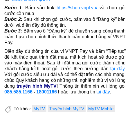
Bước 1
: Bấm vào link
https://shop.vnpt.vn/
và chọn gói
cước cần mua
Bước 2:
Sau khi chọn gói cước, bấm vào ô “Đăng ký” bên
dưới và điền đầy đủ thông tin.
Bước 3:
Bấm vào ô “Đăng ký” để chuyển sang cổng thanh
toán. Lựa chọn hình thức thanh toán online bằng ví VNPT
Pay.
Điền đầy đủ thông tin của ví VNPT Pay và bấm “Tiếp tục”
để kết thúc quá trình đặt mua, mã kích hoạt sẽ được gửi
vào máy điện thoại. Sau khi đặt mua gói cước thành công
khách hàng kích hoạt gói cước theo hướng dẫn
tại đây
.
Với gói cước siêu ưu đãi và có thể đặt trên các nhà mạng,
chúc Quý khách hàng có những trải nghiệm thú vị với ứng
dụng
truyền hình MyTV
! Thông tin thêm xin vui lòng gọi
085.585.1166
-
18001166
hoặc lưu thông tin
tại đây
.
Từ khóa:
MyTV
Truyền hình MyTV
MyTV Mobile