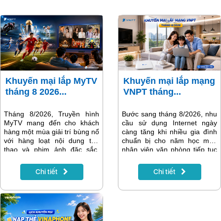
Khuyến mại lắp MyTV
Khuyến mại lắp mạng
tháng 8 2026...
VNPT tháng...
Tháng 8/2026, Truyền hình
Bước sang tháng 8/2026, nhu
MyTV mang đến cho khách
cầu sử dụng Internet ngày
hàng một mùa giải trí bùng nổ
càng tăng khi nhiều gia đình
với hàng loạt nội dung thể
chuẩn bị cho năm học mới,
thao và phim ảnh đặc sắc.
nhân viên văn phòng tiếp tục
Điểm nhấn nổi bật nhất là Giải
làm việc trực tuyến và các
vô địch bóng đá Đông Nam Á
thiết bị thông minh trong gia
Chi tiết
Chi tiết
ASEAN Hyundai Cup 2026
đình trở nên phổ biến hơn.
(AFF Cup 2026) – giải đấu
Một đường truyền Internet ổn
được người hâm mộ bóng đá
định, tốc độ cao không chỉ
Việt Nam mong chờ nhất
giúp việc học tập và làm việc
trong năm. Bên cạnh đó là
hiệu quả mà còn mang đến
nhiều giải đấu quốc tế hấp
những phút giây giải trí trọn