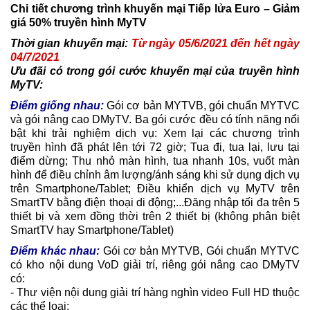
Chi tiết chương trình khuyến mại Tiếp lửa Euro – Giảm
giá 50% truyền hình MyTV
Thời gian khuyến mại:
Từ ngày 05/6/2021 đến hết ngày
04/7/2021
Ưu đãi có trong gói cước khuyến mại của truyền hình
MyTV:
Điểm giống nhau:
Gói cơ bản MYTVB, gói chuẩn MYTVC
và gói nâng cao DMyTV. Ba gói cước đều có tính năng nổi
bật khi trải nghiệm dịch vụ: Xem lại các chương trình
truyền hình đã phát lên tới 72 giờ; Tua đi, tua lại, lưu tại
điểm dừng; Thu nhỏ màn hình, tua nhanh 10s, vuốt màn
hình để điều chỉnh âm lượng/ánh sáng khi sử dụng dịch vụ
trên Smartphone/Tablet; Điều khiển dịch vụ MyTV trên
SmartTV bằng điện thoại di động;...Đăng nhập tối đa trên 5
thiết bị và xem đồng thời trên 2 thiết bị (không phân biệt
SmartTV hay Smartphone/Tablet)
Điểm khác nhau:
Gói cơ bản MYTVB, Gói chuẩn MYTVC
có kho nội dung VoD giải trí, riêng gói nâng cao DMyTV
có:
- Thư viện nội dung giải trí hàng nghìn video Full HD thuộc
các thể loại: