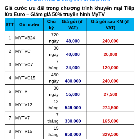
Giá cước ưu đãi trong
chương trình khuyến mại Tiếp
lửa Euro – Giảm giá 50% truyền hình MyTV
Chu
Giá gói (đ-
Giá gói sau KM (đ-
STT
Gói cước
kỳ
VAT)
VAT)
720
1
MYTVB24
ngày
48,000
240,000
30
2
MYTVC
ngày
40,000
20,000
7
3
MYTVC7
tháng
24,000
120,000
450
4
MYTVC15
ngày
480,000
240,000
30
5
MYTV
ngày
55,000
27,500
12
6
MYTV12
tháng
549,000
274,500
7
7
MYTV7
tháng
330,000
165,000
15
8
MYTV15
tháng
659,000
329,500