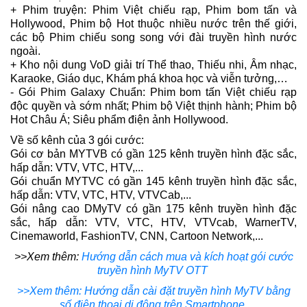
+ Phim truyện: Phim Việt chiếu rạp, Phim bom tấn và
Hollywood, Phim bộ Hot thuộc nhiều nước trên thế giới,
các bộ Phim chiếu song song với đài truyền hình nước
ngoài.
+ Kho nội dung VoD giải trí Thể thao, Thiếu nhi, Âm nhạc,
Karaoke, Giáo dục, Khám phá khoa học và viễn tưởng,…
- Gói Phim Galaxy Chuẩn: Phim bom tấn Việt chiếu rạp
độc quyền và sớm nhất; Phim bộ Việt thịnh hành; Phim bộ
Hot Châu Á; Siêu phẩm điện ảnh Hollywood.
Về số kênh của 3 gói cước:
Gói cơ bản MYTVB có gần 125 kênh truyền hình đặc sắc,
hấp dẫn: VTV, VTC, HTV,...
Gói chuẩn MYTVC có gần 145 kênh truyền hình đặc sắc,
hấp dẫn: VTV, VTC, HTV, VTVCab,...
Gói nâng cao DMyTV có gần 175 kênh truyền hình đặc
sắc, hấp dẫn: VTV, VTC, HTV, VTVcab, WarnerTV,
Cinemaworld, FashionTV, CNN, Cartoon Network,...
>>Xem thêm:
Hướng dẫn cách mua và kích hoạt gói cước
truyền hình MyTV OTT
>>Xem thêm: Hướng dẫn cài đặt truyền hình MyTV bằng
số điện thoại di động trên Smartphone