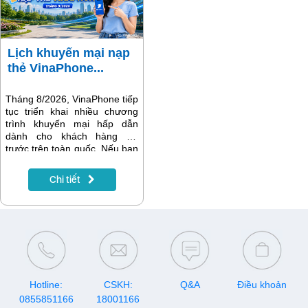
dẫn, gameshow đình đám và
vẹn.
các bộ phim phát song song
với nước ngoài, giúp MyTV
tiếp tục khẳng định vị thế là
Lịch khuyến mại nạp
nền tảng giải trí hàng đầu
thẻ VinaPhone...
dành cho mọi gia đình.
Tháng 8/2026, VinaPhone tiếp
tục triển khai nhiều chương
trình khuyến mại hấp dẫn
dành cho khách hàng trả
trước trên toàn quốc. Nếu bạn
đang có nhu cầu nạp tiền để
gia hạn gói cước, đăng ký
Chi tiết
data, gọi thoại hay tích lũy tài
khoản, hãy lưu ngay lịch
khuyến mại VinaPhone tháng
8/2026 dưới đây để nhận
được nhiều ưu đãi nhất.
Hotline:
CSKH:
Q&A
Điều khoản
0855851166
18001166