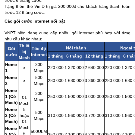
trước 6 tháng cước.
Tặng thêm thẻ VinID trị giá 200.000đ cho khách hàng thanh toán
trước 12 tháng cước.
Các gói cước internet nổi bật
VNPT hiện đang cung cấp nhiều gói internet phù hợp với từng
nhu cầu khác nhau:
Thiết
Nội thành
Ngoại 
Gói
Tốc độ
bị
cước
Internet
1 tháng
6 tháng
12 tháng
1 tháng
6 thá
Mesh
Home
300
x
220.000
1.320.000
2.640.000
220.000
1.320.
1
Mbps
Home
500
x
280.000
1.680.000
3.360.000
280.000
1.680.
2
Mbps
Home
300
1 (Có
250.000
1.500.000
3.000.000
250.000
1.500.
01
Mbps
Mesh)
Mesh
Home
5
500
2 (Có
hoặc
310.000
1.860.000
3.720.000
310.000
1.860.
Mbps
Mesh)
01
Mesh
Home
500ULM
6
3 (Có
350.000
2.100.000
4.200.000
350.000
2.100.