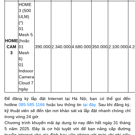
HOME
3 (500
ULM)
(*)
01
Mesh 5
HOME
(hoặc
CAM
01
390.000
2.340.000
4.680.000
350.000
2.100.000
4.
3
Mesh
6)
01
Indooor
Camera
Cloud 7
ngày
Để đăng ký lắp đặt Internet tại Hà Nội, bạn có thể gọi đến
hotline
085.585.1166
hoặc lưu thông tin
tại đây
. Sau khi đăng ký,
kỹ thuật viên sẽ đến tận nơi khảo sát và lắp đặt nhanh chóng chỉ
trong vòng 24 giờ.
Chương trình khuyến mãi áp dụng từ nay đến hết ngày 31 tháng
5 năm 2025. Đây là cơ hội tuyệt vời để bạn nâng cấp đường
truyền internet cho gia đình hay văn phòng với mức chi phí siêu