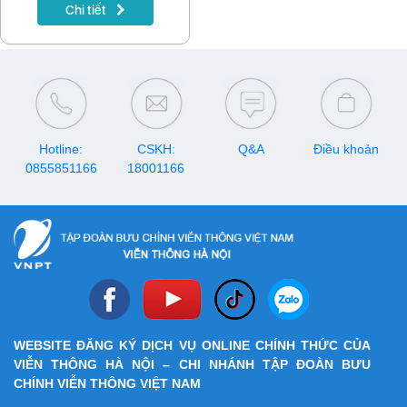
gia hạn gói cước, đăng ký
Chi tiết
data, gọi thoại hay tích lũy tài
khoản, hãy lưu ngay lịch
khuyến mại VinaPhone tháng
8/2026 dưới đây để nhận
được nhiều ưu đãi nhất.
Hotline:
CSKH:
Q&A
Điều khoản
0855851166
18001166
WEBSITE ĐĂNG KÝ DỊCH VỤ ONLINE CHÍNH THỨC CỦA
VIỄN THÔNG HÀ NỘI – CHI NHÁNH TẬP ĐOÀN BƯU
CHÍNH VIỄN THÔNG VIỆT NAM