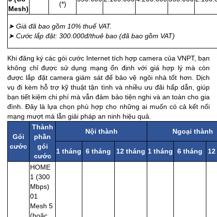
(*)
Mesh)
➤ Giá đã bao gồm 10% thuế VAT.
➤ Cước lắp đặt: 300.000đ/thuê bao (đã bao gồm VAT)
Khi đăng ký các gói cước Internet tích hợp camera của VNPT, bạn
không chỉ được sử dụng mạng ổn định với giá hợp lý mà còn
được lắp đặt camera giám sát để bảo vệ ngôi nhà tốt hơn. Dịch
vụ đi kèm hỗ trợ kỹ thuật tận tình và nhiều ưu đãi hấp dẫn, giúp
bạn tiết kiệm chi phí mà vẫn đảm bảo tiện nghi và an toàn cho gia
đình. Đây là lựa chọn phù hợp cho những ai muốn có cả kết nối
mạng mượt mà lẫn giải pháp an ninh hiệu quả.
Thành
Nội thành
Ngoại thành
Gói
phần
cước
gói
1 tháng
6 tháng
12 tháng
1 tháng
6 tháng
12
cước
HOME
1 (300
Mbps)
01
Mesh 5
(hoặc