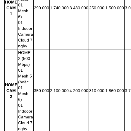
HOME
01
CAM
290.000
1.740.000
3.480.000
250.000
1.500.000
3.
Mesh
1
6)
01
Indooor
Camera
Cloud 7
ngày
HOME
2 (500
Mbps)
01
Mesh 5
(hoặc
HOME
01
CAM
350.000
2.100.000
4.200.000
310.000
1.860.000
3.
Mesh
2
6)
01
Indooor
Camera
Cloud 7
ngày