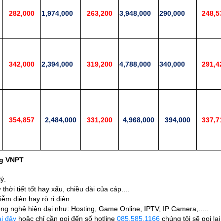
282,000
1,974,000
263,200
3,948,000
290,000
248,5
342,000
2,394,000
319,200
4,788,000
340,000
291,4
354,857
2,484,000
331,200
4,968,000
394,000
337,7
ng VNPT
ý.
thời tiết tốt hay xấu, chiều dài của cáp....
iễm điện hay rò rỉ điện.
ng nghệ hiện đại như: Hosting, Game Online, IPTV, IP Camera,.....
ại đây
hoặc chỉ cần gọi đến số hotline
085.585.1166
chúng tôi sẽ gọi lạ