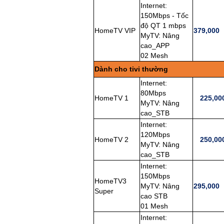
Internet:
150Mbps - Tốc
độ QT 1 mbps
HomeTV VIP
379,000
MyTV: Nâng
cao_APP
02 Mesh
Dành cho tivi thường
Internet:
80Mbps
HomeTV 1
225,00
MyTV: Nâng
cao_STB
Internet:
120Mbps
HomeTV 2
250,00
MyTV: Nâng
cao_STB
Internet:
150Mbps
HomeTV3
MyTV: Nâng
295,000
Super
cao STB
01 Mesh
Internet: