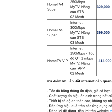
250Mbps
HomeTV4
MyTV: Nâng
329,000
Super
cao STB
02 Mesh
Internet:
300Mbps
HomeTV5
MyTV: Nâng
399,000
Super
cao STB
03 Mesh
Internet:
150Mbps - Tốc
độ QT 1 mbps
HomeTV VIP
414,000
MyTV: Nâng
cao_APP
02 Mesh
Ưu điểm khi lắp đặt internet cáp qua
- Tốc độ băng thông ổn định, giá cả hợp l
- Chất lượng tín hiệu ổn định trong bất cứ 
- Thiết bị có độ an toàn cao, không sợ nh
- Đáp ứng hiệu quả trên các ứng dụng cô
- Đăng ký dễ dàng, tiện lợi trên website
t