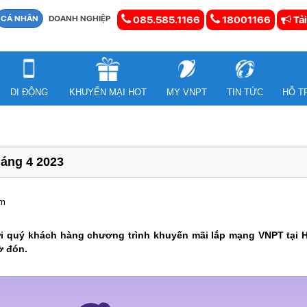
CÁ NHÂN
DOANH NGHIỆP
085.585.1166
18001166
Tải
DI ĐỘNG
KHUYẾN MẠI HOT
MY VNPT
TIN TỨC
HỖ T
áng 4 2023
em
ới quý khách hàng chương trình khuyến mãi lắp mạng VNPT tại H
ờ đón.