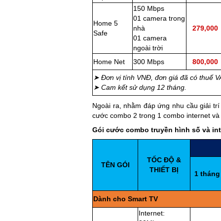
150 Mbps
01 camera trong
Home 5
nhà
279,000
Safe
01 camera
ngoài trời
Home Net
300 Mbps
800,000
➤ Đơn vị tính VNĐ, đơn giá đã có thuế 
➤ Cam kết sử dụng 12 tháng.
Ngoài ra, nhằm đáp ứng nhu cầu giải trí
cước combo 2 trong 1 combo internet và 
Gói cước combo truyền hình số và in
TỐC ĐỘ &
TÊN GÓI
THIẾT BỊ
1 tháng
Dành cho Smart TV
Internet: