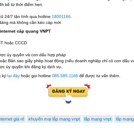
4h kể từ thời điểm hẹn.
ũ 24/7 tận tình qua hotline
18001166
.
 dàng mà không cần kéo cáp mới
ụ internet cáp quang VNPT
CMT hoặc CCCD
được ủy quyền và con dấu hợp pháp
oặc Bản sao giấy phép hoạt động (nếu doanh nghiệp chỉ có con dấu v
.
c ủy quyền khi đăng ký dịch vụ
g ký
tại đây
hoặc gọi hotline
085.585.1166
để được tư vấn thêm.
nternet giá rẻ
khuyến mại lắp mạng vnpt
lắp mạng vnpt
lắp mạng