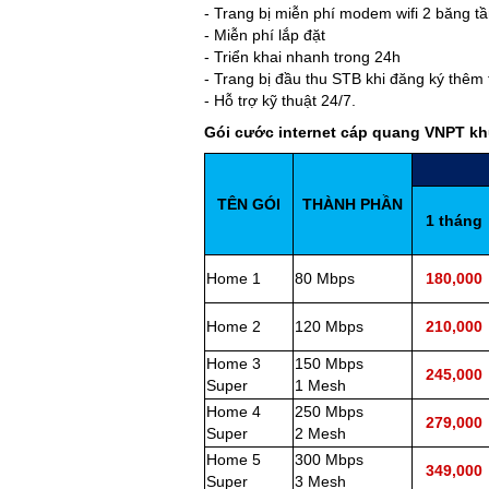
- Trang bị miễn phí modem wifi 2 băng t
- Miễn phí lắp đặt
- Triển khai nhanh trong 24h
- Trang bị đầu thu STB khi đăng ký thê
- Hỗ trợ kỹ thuật 24/7.
Gói cước internet cáp quang VNPT kh
TÊN GÓI
THÀNH PHẦN
1 tháng
Home 1
80 Mbps
180,000
Home 2
120 Mbps
210,000
Home 3
150 Mbps
245,000
Super
1 Mesh
Home 4
250 Mbps
279,000
Super
2 Mesh
Home 5
300 Mbps
349,000
Super
3 Mesh