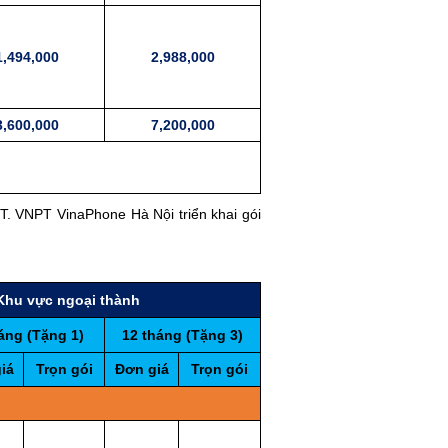
1,494,000
2,988,000
3,600,000
7,200,000
PT. VNPT VinaPhone Hà Nội triển khai gói
Khu vực ngoại thành
áng (Tặng 1)
12 tháng (Tặng 3)
iá
Trọn gói
Đơn giá
Trọn gói