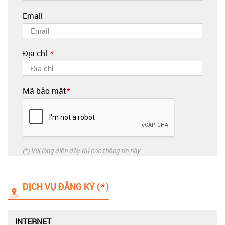
Email
Địa chỉ
*
Mã bảo mật
*
(*) Vui lòng điền đầy đủ các thông tin này
DỊCH VỤ ĐĂNG KÝ (
*
)
INTERNET