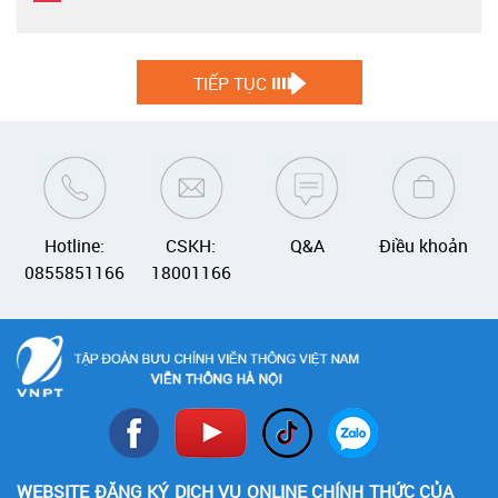
TIẾP TỤC
Hotline:
CSKH:
Q&A
Điều khoản
0855851166
18001166
WEBSITE ĐĂNG KÝ DỊCH VỤ ONLINE CHÍNH THỨC CỦA