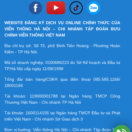
WEBSITE ĐĂNG KÝ DỊCH VỤ ONLINE CHÍNH THỨC CỦA
VIỄN THÔNG HÀ NỘI – CHI NHÁNH TẬP ĐOÀN BƯU
CHÍNH VIỄN THÔNG VIỆT NAM
Địa chỉ trụ sở: Số 75, phố Đinh Tiên Hoàng - Phường Hoàn
Kiếm - TP Hà Nội.
Mã số doanh nghiệp:
0100686223
do Sở Kế hoạch và Đầu tư
TP.Hà Nội cấp ngày 11/08/1998
Tổng đài bán hàng/CSKH qua điện thoại
085.585.1166/
18001166
Tài khoản:
119000001788
tại Ngân hàng TMCP Công
Thương Việt Nam - Chi nhánh TP Hà Nội
Tài khoản:
1600114156
tại Ngân hàng TMCP Ðầu tư và Phát
triển Việt Nam - Chi nhánh Sở Giao dịch 3
Đơn vị hưởng: Viễn thông Hà Nội – Chi nhánh Tập đoàn Bưu