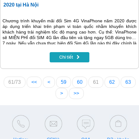
2020 tại Hà Nội
Chương trình khuyến mãi đổi Sim 4G VinaPhone năm 2020 được
áp dụng triển khai trên phạm vi toàn quốc nhằm khuyến khích
khách hàng trải nghiệm tốc độ mạng cao hơn. Cụ thể: VinaPhone
sẽ MIỄN PHÍ đổi SIM 4G lần đầu tiên và tặng ngay 5GB dùng trong
7 ngày. Nếu vẫn chưa thực hiện đổi Sim 4G lần nào thì đây chính là
cơ hội tốt để đổi Sim không mất phí và có thêm Data hấp dẫn từ
nhà mạng.
Chi tiết
61/73
<<
<
59
60
61
62
63
>
>>