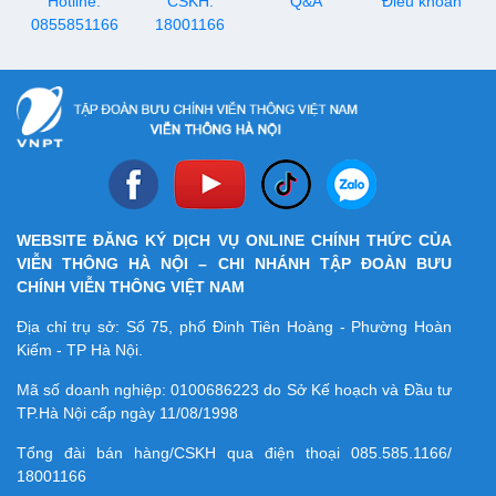
Hotline:
CSKH:
Q&A
Điều khoản
0855851166
18001166
WEBSITE ĐĂNG KÝ DỊCH VỤ ONLINE CHÍNH THỨC CỦA
VIỄN THÔNG HÀ NỘI – CHI NHÁNH TẬP ĐOÀN BƯU
CHÍNH VIỄN THÔNG VIỆT NAM
Địa chỉ trụ sở: Số 75, phố Đinh Tiên Hoàng - Phường Hoàn
Kiếm - TP Hà Nội.
Mã số doanh nghiệp:
0100686223
do Sở Kế hoạch và Đầu tư
TP.Hà Nội cấp ngày 11/08/1998
Tổng đài bán hàng/CSKH qua điện thoại
085.585.1166/
18001166