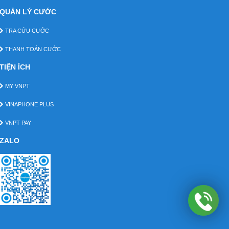
QUẢN LÝ CƯỚC
TRA CỨU CƯỚC
THANH TOÁN CƯỚC
TIỆN ÍCH
MY VNPT
VINAPHONE PLUS
VNPT PAY
ZALO