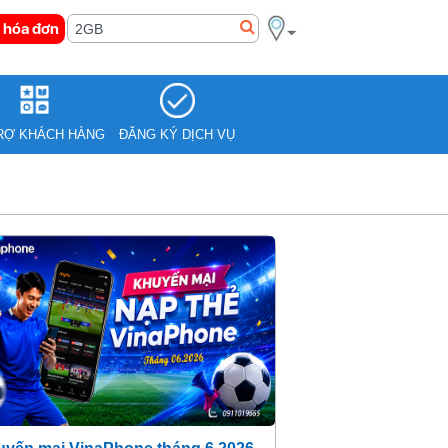
 hóa đơn
RỢ KHÁCH HÀNG
ĐĂNG KÝ DỊCH VỤ