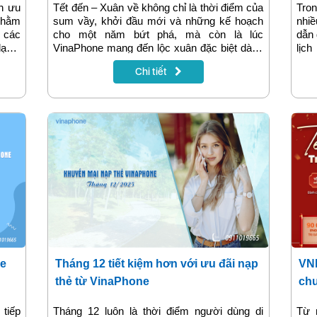
nh ưu
Tết đến – Xuân về không chỉ là thời điểm của
Tron
 nhằm
sum vầy, khởi đầu mới và những kế hoạch
nhiề
i các
cho một năm bứt phá, mà còn là lúc
dẫn 
ạng,
VinaPhone mang đến lộc xuân đặc biệt dành
lịc
g tài
cho khách hàng trên toàn quốc. Chương trình
thán
Chi tiết
 đãi
khuyến mại “Đăng ký thả ga – Cơ hội lái xế
thời
ốt để
điện về nhà” chính thức triển khai từ
khoả
ch vụ
29/01/2026 đến 28/04/2026, mở ra hành trình
dụng
n ích
rinh quà mỗi ngày, đón Tết xanh – sống hiện
đại cùng xe điện VinFast.
ne
Tháng 12 tiết kiệm hơn với ưu đãi nạp
VNP
thẻ từ VinaPhone
chư
iPh
tiếp
Tháng 12 luôn là thời điểm người dùng di
Từ 