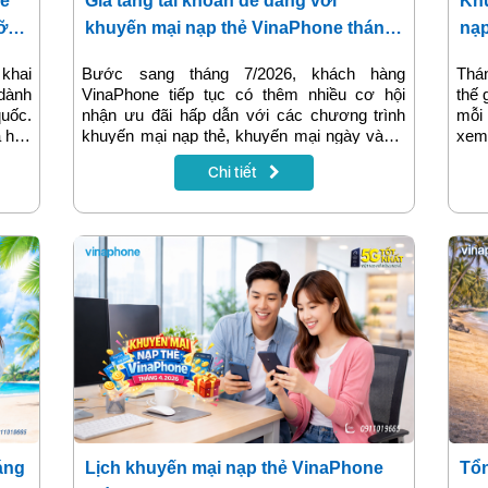
ne
Gia tăng tài khoản dễ dàng với
Khu
ỡ
khuyến mại nạp thẻ VinaPhone tháng
nạp
7/2026
lợi
 khai
Bước sang tháng 7/2026, khách hàng
Thán
 dành
VinaPhone tiếp tục có thêm nhiều cơ hội
thế 
uốc.
nhận ưu đãi hấp dẫn với các chương trình
mỗi 
a hạn
khuyến mại nạp thẻ, khuyến mại ngày vàng,
xem 
h lũy
khuyến mại cục bộ và ưu đãi dành riêng cho
chi
Chi tiết
 mại
khách hàng sử dụng ứng dụng My VNPT. Chỉ
trên
nhận
với thao tác nạp tiền đơn giản, khách hàng có
khác
thể gia tăng tài khoản, tiết kiệm chi phí liên
phí 
lạc, sử dụng data và tận hưởng nhiều tiện ích
trì
hơn trong cuộc sống số.
thán
quy 
trị,
hưởn
áng
Lịch khuyến mại nạp thẻ VinaPhone
Tổn