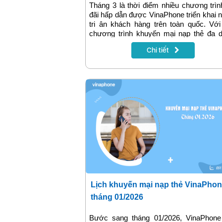
Tháng 3 là thời điểm nhiều chương trì
đãi hấp dẫn được VinaPhone triển khai
tri ân khách hàng trên toàn quốc. Vớ
chương trình khuyến mại nạp thẻ đa d
người dùng có thể nhận thêm tiền tron
Chi tiết
khoản, được tặng data hoặc hưởng ưu
khi nạp tiền trực tuyến. Đây là cơ hội t
khách hàng tiết kiệm chi phí sử dụng dị
di động đồng thời tận hưởng nhiều tiệ
hơn từ hệ sinh thái của VinaPhone.
Lịch khuyến mại nạp thẻ VinaPho
tháng 01/2026
Bước sang tháng 01/2026, VinaPhone 