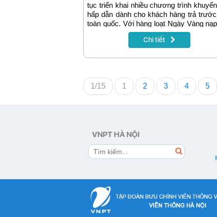
tục triển khai nhiều chương trình khuyế
hấp dẫn dành cho khách hàng trả trước
toàn quốc. Với hàng loạt Ngày Vàng nạp
khuyến mại cục bộ, ưu đãi dành riêng ch
Chi tiết
viên cao cấp và khách hàng nạp tiền qu
dụng My VNPT, đây là thời điểm lý tưở
khách hàng nạp thẻ – tích lũy tài khoản
dụng dịch vụ với chi phí tiết kiệm hơn.
1/15
1
2
3
4
5
VNPT HÀ NỘI