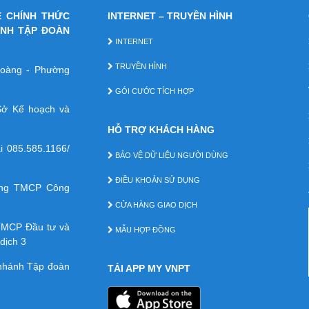
E CHÍNH THỨC
INTERNET – TRUYỀN HÌNH
ÁNH TẬP ĐOÀN
INTERNET
TRUYỀN HÌNH
 Hoàng - Phường
GÓI CƯỚC TÍCH HỢP
ở Kế hoạch và
HỖ TRỢ KHÁCH HÀNG
ại
085.585.1166/
BẢO VỆ DỮ LIỆU NGƯỜI DÙNG
ĐIỀU KHOẢN SỬ DỤNG
àng TMCP Công
CỬA HÀNG GIAO DỊCH
TMCP Ðầu tư và
MẪU HỢP ĐỒNG
dịch 3
 nhánh Tập đoàn
TẢI APP MY VNPT