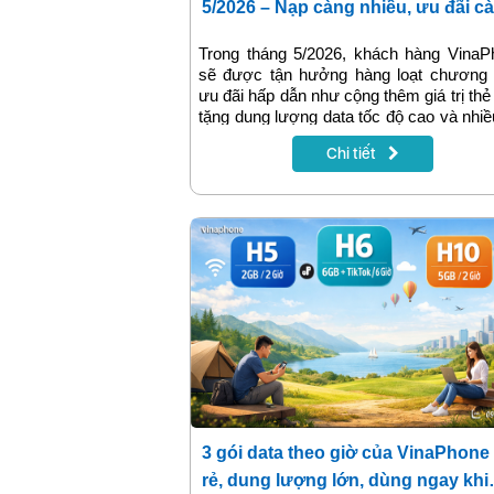
5/2026 – Nạp càng nhiều, ưu đãi c
lớn
Trong tháng 5/2026, khách hàng VinaP
sẽ được tận hưởng hàng loạt chương t
ưu đãi hấp dẫn như cộng thêm giá trị thẻ
tặng dung lượng data tốc độ cao và nhi
đãi dành cho thuê bao hòa mạng mới. 
Chi tiết
quên cập nhật lịch khuyến mại trong thá
lựa chọn đúng ngày nạp thẻ, giúp thuê ba
trước nhận được tối đa ưu đãi từ Vina
trên toàn quốc.
3 gói data theo giờ của VinaPhone 
rẻ, dung lượng lớn, dùng ngay khi