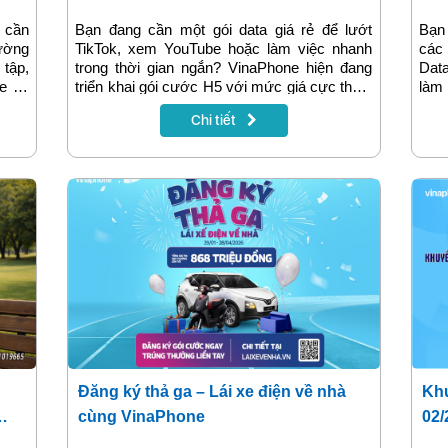
2 giờ
 cần
Bạn đang cần một gói data giá rẻ để lướt
Bạn 
rường
TikTok, xem YouTube hoặc làm việc nhanh
các
 tập,
trong thời gian ngắn? VinaPhone hiện đang
Dat
ne đã
triển khai gói cước H5 với mức giá cực thấp,
làm 
H6 và
chỉ 5.000đ nhưng được miễn phí 2GB data
của 
Chi tiết
à có
tốc độ cao dùng trong 2 giờ.
có 
cước
cùng
g sử
Đăng ký thả ga – Lái xe điện về nhà
Khu
cùng VinaPhone
02/
tối