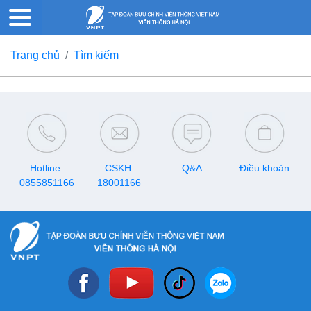
Trang chủ
Tìm kiếm
Hotline:
CSKH:
Q&A
Điều khoản
0855851166
18001166