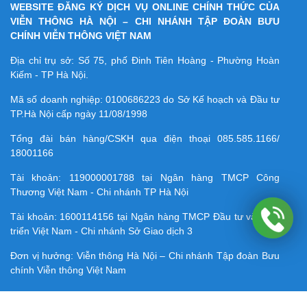
WEBSITE ĐĂNG KÝ DỊCH VỤ ONLINE CHÍNH THỨC CỦA
VIỄN THÔNG HÀ NỘI – CHI NHÁNH TẬP ĐOÀN BƯU
CHÍNH VIỄN THÔNG VIỆT NAM
Địa chỉ trụ sở: Số 75, phố Đinh Tiên Hoàng - Phường Hoàn
Kiếm - TP Hà Nội.
Mã số doanh nghiệp:
0100686223
do Sở Kế hoạch và Đầu tư
TP.Hà Nội cấp ngày 11/08/1998
Tổng đài bán hàng/CSKH qua điện thoại
085.585.1166/
18001166
Tài khoản:
119000001788
tại Ngân hàng TMCP Công
Thương Việt Nam - Chi nhánh TP Hà Nội
Tài khoản:
1600114156
tại Ngân hàng TMCP Ðầu tư và Phát
triển Việt Nam - Chi nhánh Sở Giao dịch 3
Đơn vị hưởng: Viễn thông Hà Nội – Chi nhánh Tập đoàn Bưu
chính Viễn thông Việt Nam