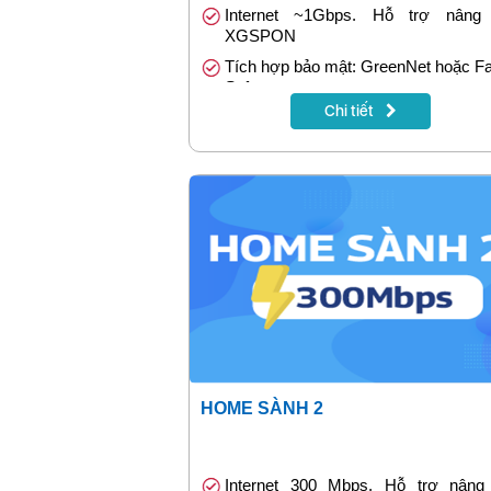
Internet ~1Gbps. Hỗ trợ nâng
XGSPON
Tích hợp bảo mật: GreenNet hoặc F
Safe
Chi tiết
Truyền hình MyTV (App) đặc sắc
Tặng 1 tháng khi đóng cước trướ
tháng
HOME SÀNH 2
Internet 300 Mbps. Hỗ trợ nâng