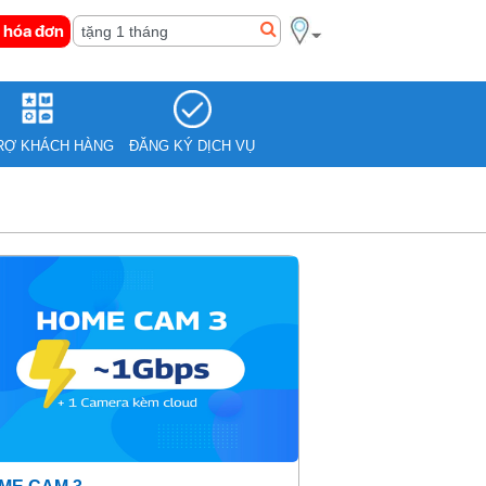
 hóa đơn
RỢ KHÁCH HÀNG
ĐĂNG KÝ DỊCH VỤ