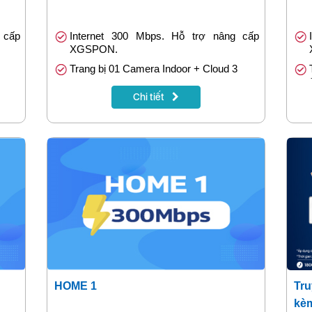
 cấp
Internet 300 Mbps. Hỗ trợ nâng cấp
XGSPON.
Trang bị 01 Camera Indoor + Cloud 3
amily
Tích hợp bảo mật: GreenNet hoặc Family
Chi tiết
Safe
c 12
Tặng 1 tháng khi đóng cước trước 12
tháng
HOME 1
Tru
kèm