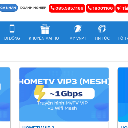
CÁ NHÂN
DOANH NGHIỆP
085.585.1166
18001166
Tải
DI ĐỘNG
KHUYẾN MẠI HOT
MY VNPT
TIN TỨC
HỖ T