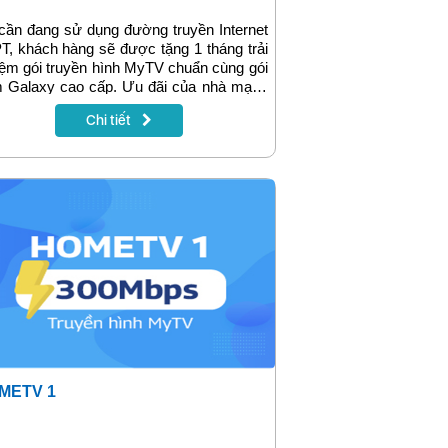
cần đang sử dụng đường truyền Internet
, khách hàng sẽ được tặng 1 tháng trải
ệm gói truyền hình MyTV chuẩn cùng gói
m Galaxy cao cấp. Ưu đãi của nhà mạng
ược áp dụng đến hết năm 2021
Chi tiết
METV 1