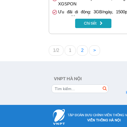
XGSPON
Ưu đãi di động: 3GB/ngày, 1500p
mạng, 89p ngoại mạng
Chi tiết
Tặng 1 tháng khi đóng cước trướ
tháng
1/2
1
2
>
VNPT HÀ NỘI