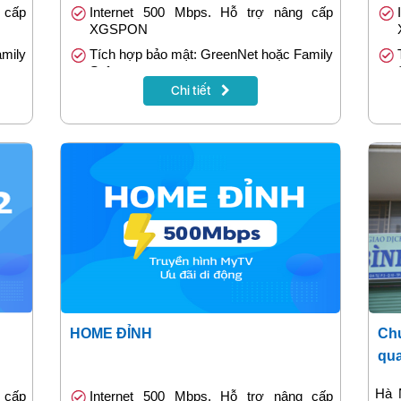
 cấp
Internet 500 Mbps. Hỗ trợ nâng cấp
XGSPON
amily
Tích hợp bảo mật: GreenNet hoặc Family
Safe
Chi tiết
Truyền hình MyTV (App) đặc sắc
c 12
Tặng 1 tháng khi đóng cước trước 12
tháng
HOME ĐỈNH
Chư
qua
Hà 
 cấp
Internet 500 Mbps. Hỗ trợ nâng cấp