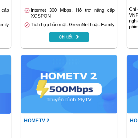
Chỉ 
 cấp
Internet 300 Mbps. Hỗ trợ nâng cấp
VNPT
XGSPON
nghi
amily
Tích hợp bảo mật: GreenNet hoặc Family
phi
Safe
sẽ đ
Chi tiết
c 12
Tặng 1 tháng khi đóng cước trước 12
tháng
HOMETV 2
HO