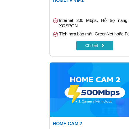
HOMETV VIP1
Internet 300 Mbps. Hỗ trợ nâng
XGSPON
Tích hợp bảo mật: GreenNet hoặc F
Safe
Chi tiết
Truyền hình MyTV VIP (App) đặc sắ
Tặng 1 tháng khi đóng cước trướ
tháng
HOME CAM 2