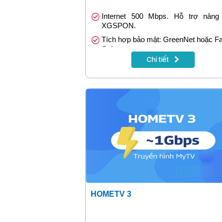
Internet 500 Mbps. Hỗ trợ nâng
XGSPON.
Tích hợp bảo mật: GreenNet hoặc F
Safe.
Chi tiết
Tặng 1 tháng khi đóng cước trướ
tháng.
HOMETV 3