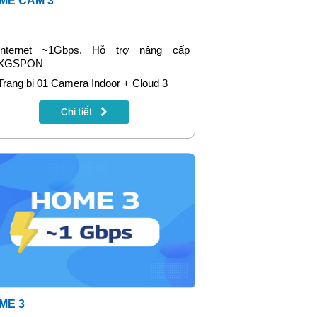
ME CAM 3
Internet ~1Gbps. Hỗ trợ nâng cấp
XGSPON
Trang bị 01 Camera Indoor + Cloud 3
Tích hợp bảo mật: GreenNet hoặc Family
Chi tiết
Safe
Tặng 1 tháng khi đóng cước trước 12
tháng
ME 3