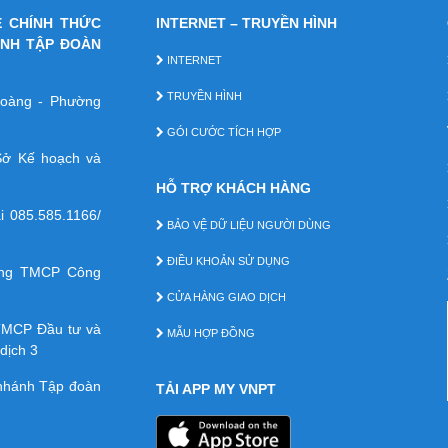
E CHÍNH THỨC
INTERNET – TRUYỀN HÌNH
ÁNH TẬP ĐOÀN
INTERNET
TRUYỀN HÌNH
 Hoàng - Phường
GÓI CƯỚC TÍCH HỢP
ở Kế hoạch và
HỖ TRỢ KHÁCH HÀNG
ại
085.585.1166/
BẢO VỆ DỮ LIỆU NGƯỜI DÙNG
ĐIỀU KHOẢN SỬ DỤNG
àng TMCP Công
CỬA HÀNG GIAO DỊCH
TMCP Ðầu tư và
MẪU HỢP ĐỒNG
dịch 3
 nhánh Tập đoàn
TẢI APP MY VNPT