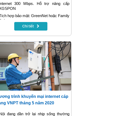
Internet 300 Mbps. Hỗ trợ nâng cấp
XGSPON
Tích hợp bảo mật: GreenNet hoặc Family
Safe
Chi tiết
Truyền hình MyTV (App) đặc sắc
Tặng 1 tháng khi đóng cước trước 12
tháng
ơng trình khuyến mại internet cáp
ng VNPT tháng 5 năm 2020
Nội đang dần trở lại nhịp sống thường