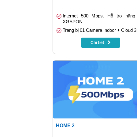
Internet 500 Mbps. Hỗ trợ nâng
XGSPON
Trang bị 01 Camera Indoor + Cloud 3
Tích hợp bảo mật: GreenNet hoặc F
Chi tiết
Safe
Tặng 1 tháng khi đóng cước trướ
tháng
HOME 2