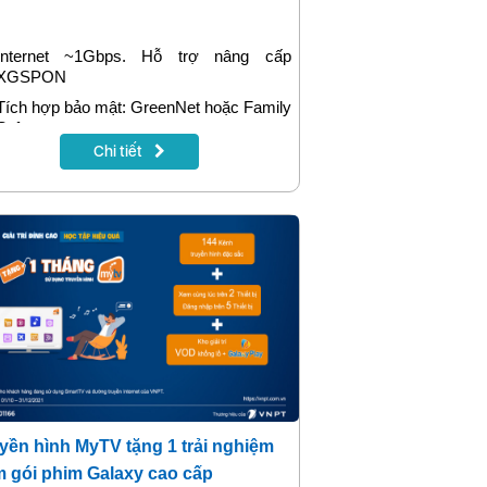
Internet ~1Gbps. Hỗ trợ nâng cấp
XGSPON
Tích hợp bảo mật: GreenNet hoặc Family
Safe
Chi tiết
Tặng 1 tháng khi đóng cước trước 12
tháng
yền hình MyTV tặng 1 trải nghiệm
 gói phim Galaxy cao cấp