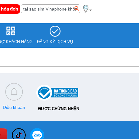
 hóa đơn
RỢ KHÁCH HÀNG
ĐĂNG KÝ DỊCH VỤ
Điều khoản
ĐƯỢC CHỨNG NHẬN