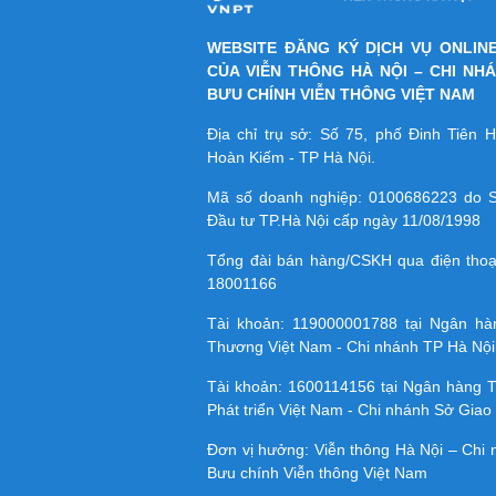
WEBSITE ĐĂNG KÝ DỊCH VỤ ONLIN
CỦA VIỄN THÔNG HÀ NỘI – CHI NH
BƯU CHÍNH VIỄN THÔNG VIỆT NAM
Địa chỉ trụ sở: Số 75, phố Đinh Tiên
Hoàn Kiếm - TP Hà Nội.
Mã số doanh nghiệp:
0100686223
do S
Đầu tư TP.Hà Nội cấp ngày 11/08/1998
Tổng đài bán hàng/CSKH qua điện tho
18001166
Tài khoản:
119000001788
tại Ngân h
Thương Việt Nam - Chi nhánh TP Hà Nội
Tài khoản:
1600114156
tại Ngân hàng 
Phát triển Việt Nam - Chi nhánh Sở Giao 
Đơn vị hưởng: Viễn thông Hà Nội – Chi
Bưu chính Viễn thông Việt Nam