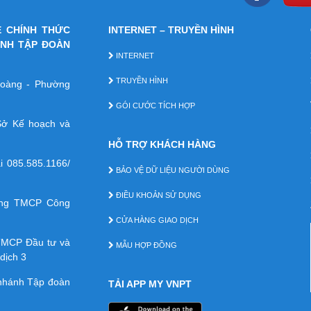
E CHÍNH THỨC
INTERNET – TRUYỀN HÌNH
ÁNH TẬP ĐOÀN
INTERNET
TRUYỀN HÌNH
 Hoàng - Phường
GÓI CƯỚC TÍCH HỢP
ở Kế hoạch và
HỖ TRỢ KHÁCH HÀNG
ại
085.585.1166/
BẢO VỆ DỮ LIỆU NGƯỜI DÙNG
ĐIỀU KHOẢN SỬ DỤNG
àng TMCP Công
CỬA HÀNG GIAO DỊCH
TMCP Ðầu tư và
MẪU HỢP ĐỒNG
dịch 3
 nhánh Tập đoàn
TẢI APP MY VNPT