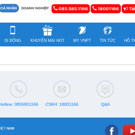
CÁ NHÂN
DOANH NGHIỆP
085.585.1166
18001166
Tải
DI ĐỘNG
KHUYẾN MẠI HOT
MY VNPT
TIN TỨC
HỖ T
Hotline: 0855851166
CSKH: 18001166
Q&A