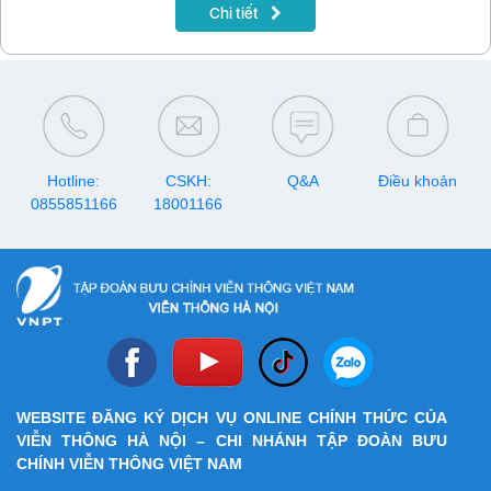
Chi tiết
Hotline:
CSKH:
Q&A
Điều khoản
0855851166
18001166
WEBSITE ĐĂNG KÝ DỊCH VỤ ONLINE CHÍNH THỨC CỦA
VIỄN THÔNG HÀ NỘI – CHI NHÁNH TẬP ĐOÀN BƯU
CHÍNH VIỄN THÔNG VIỆT NAM