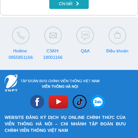
Chi tiết
Hotline:
CSKH:
Q&A
Điều khoản
0855851166
18001166
WEBSITE ĐĂNG KÝ DỊCH VỤ ONLINE CHÍNH THỨC CỦA
VIỄN THÔNG HÀ NỘI – CHI NHÁNH TẬP ĐOÀN BƯU
CHÍNH VIỄN THÔNG VIỆT NAM