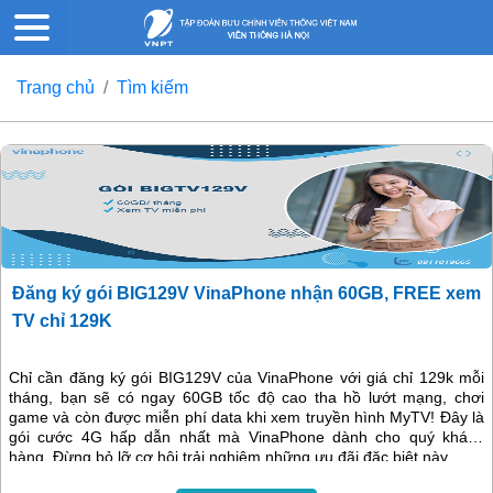
Trang chủ
Tìm kiếm
Đăng ký gói BIG129V VinaPhone nhận 60GB, FREE xem
TV chỉ 129K
Chỉ cần đăng ký gói BIG129V của VinaPhone với giá chỉ 129k mỗi
tháng, bạn sẽ có ngay 60GB tốc độ cao tha hồ lướt mạng, chơi
game và còn được miễn phí data khi xem truyền hình MyTV! Đây là
gói cước 4G hấp dẫn nhất mà VinaPhone dành cho quý khách
hàng. Đừng bỏ lỡ cơ hội trải nghiệm những ưu đãi đặc biệt này.