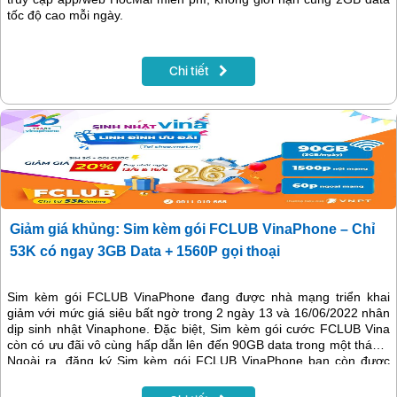
tốc độ cao mỗi ngày.
Chi tiết
Giảm giá khủng: Sim kèm gói FCLUB VinaPhone – Chỉ
53K có ngay 3GB Data + 1560P gọi thoại
Sim kèm gói FCLUB VinaPhone đang được nhà mạng triển khai
giảm với mức giá siêu bất ngờ trong 2 ngày 13 và 16/06/2022 nhân
dịp sinh nhật Vinaphone. Đặc biệt, Sim kèm gói cước FCLUB Vina
còn có ưu đãi vô cùng hấp dẫn lên đến 90GB data trong một tháng.
Ngoài ra, đăng ký Sim kèm gói FCLUB VinaPhone bạn còn được
miễn phí 1560 phút gọi thoại nội ngoại mạng miễn phí. Chỉ từ
53.000đ/tháng bạn sẽ sở hữu ngay combo ưu đãi như trên.