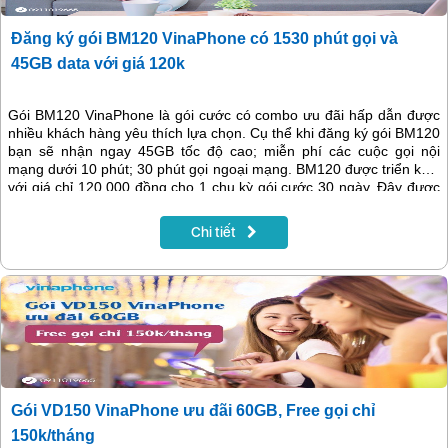
Đăng ký gói BM120 VinaPhone có 1530 phút gọi và
45GB data với giá 120k
Gói BM120 VinaPhone là gói cước có combo ưu đãi hấp dẫn được
nhiều khách hàng yêu thích lựa chọn. Cụ thể khi đăng ký gói BM120
bạn sẽ nhận ngay 45GB tốc độ cao; miễn phí các cuộc gọi nội
mạng dưới 10 phút; 30 phút gọi ngoại mạng. BM120 được triển khai
với giá chỉ 120.000 đồng cho 1 chu kỳ gói cước 30 ngày. Đây được
xem là gói cước 4G Vina theo tháng có dung lượng data + phút gọi
nhiều nhất đáp ứng đủ nhu cầu truy cập học tập, làm việc.
Chi tiết
Gói VD150 VinaPhone ưu đãi 60GB, Free gọi chỉ
150k/tháng