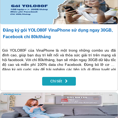
Đăng ký gói YOLO80F VinaPhone sử dụng ngay 30GB,
Facebook chi 80k/tháng
Gói YOLO80F của VinaPhone là một trong những combo ưu đãi
đỉnh cao, giúp bạn duy trì kết nối và thỏa sức giải trí trên mạng xã
hội facebook. Với chỉ 80k/tháng, bạn sẽ nhận ngay 30GB dữ liệu tốc
độ cao và miễn phí 100% data cho Facebook. Đừng bỏ lỡ cơ hội
đăng ký gói cước này để trải nghiệm các tiện ích di động tuyệt vời
với chi phí tiết kiệm nhất! Hãy nhanh tay đăng ký ngay theo hướng
dẫn trong bài viết dưới đây!
Chi tiết