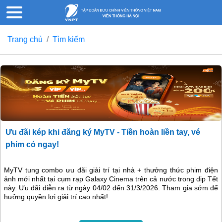
Trang chủ
Tìm kiếm
Ưu đãi kép khi đăng ký MyTV - Tiền hoàn liền tay, vé
phim có ngay!
MyTV tung combo ưu đãi giải trí tại nhà + thưởng thức phim điện
ảnh mới nhất tại cụm rạp Galaxy Cinema trên cả nước trong dịp Tết
này. Ưu đãi diễn ra từ ngày 04/02 đến 31/3/2026. Tham gia sớm để
hưởng quyền lợi giải trí cao nhất!