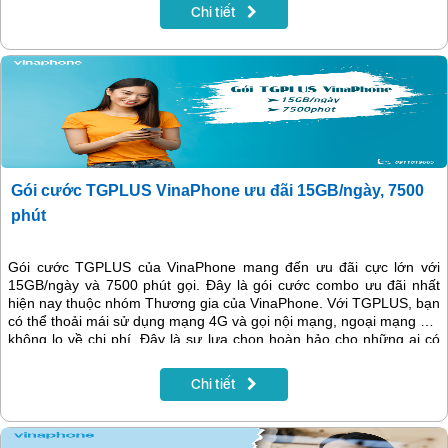
Chi tiết
Gói cước TGPLUS VinaPhone ưu đãi 15GB/ngày, 7500
phút
Gói cước TGPLUS của VinaPhone mang đến ưu đãi cực lớn với
15GB/ngày và 7500 phút gọi. Đây là gói cước combo ưu đãi nhất
hiện nay thuộc nhóm Thương gia của VinaPhone. Với TGPLUS, bạn
có thể thoải mái sử dụng mạng 4G và gọi nội mạng, ngoại mạng mà
không lo về chi phí. Đây là sự lựa chọn hoàn hảo cho những ai có
nhu cầu sử dụng dịch vụ thường xuyên với mức giá tiết kiệm nhất.
Nếu bạn đang tìm kiếm một gói cước hấp dẫn, đừng bỏ qua
Chi tiết
TGPLUS!