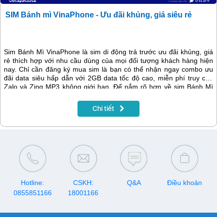
SIM Bánh mì VinaPhone - Ưu đãi khủng, giá siêu rẻ
Sim Bánh Mì VinaPhone là sim di động trả trước ưu đãi khủng, giá
rẻ thích hợp với nhu cầu dùng của mọi đối tượng khách hàng hiện
nay. Chỉ cần đăng ký mua sim là bạn có thể nhận ngay combo ưu
đãi data siêu hấp dẫn với 2GB data tốc độ cao, miễn phí truy cập
Zalo và Zing MP3 không giới hạn. Để nắm rõ hơn về sim Bánh Mì
của VinaPhone các bạn hãy cùng xem nội dung thông tin chi tiết
ngay dưới đây:
Chi tiết
Hotline:
CSKH:
Q&A
Điều khoản
0855851166
18001166