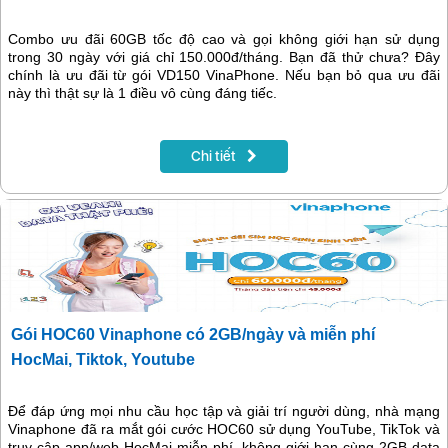
Combo ưu đãi 60GB tốc độ cao và gọi không giới hạn sử dụng
trong 30 ngày với giá chỉ 150.000đ/tháng. Bạn đã thử chưa? Đây
chính là ưu đãi từ gói VD150 VinaPhone. Nếu bạn bỏ qua ưu đãi
này thì thật sự là 1 điều vô cùng đáng tiếc.
Chi tiết
Gói HOC60 Vinaphone có 2GB/ngày và miễn phí
HocMai, Tiktok, Youtube
Để đáp ứng mọi nhu cầu học tập và giải trí người dùng, nhà mạng
Vinaphone đã ra mắt gói cước HOC60 sử dụng YouTube, TikTok và
truy cập app/web HocMai miễn phí, không giới hạn cùng 2GB data