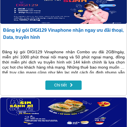
Đăng ký gói DIGI129 Vinaphone nhận ngay ưu đãi thoại,
Data, truyền hình
Đăng ký gói DIGI129 Vinaphone nhận Combo ưu đãi 2GB/ngày,
miễn phí 1000 phút thoại nội mạng và 50 phút ngoại mạng, đồng
thời miễn phí dịch vụ truyền hình với 144 kênh chính là lựa chọn
cực hot cho khách hàng nhà mạng. Những thuê bao mong muốn có
thể truy cập mạng cũng như liên lạc một cách ổn định nhưng vẫn
tiết kiệm chi phí vào mỗi tháng, thì có thể xem xét và tìm hiểu ngay
tới gói cước hấp dẫn này.
Chi tiết