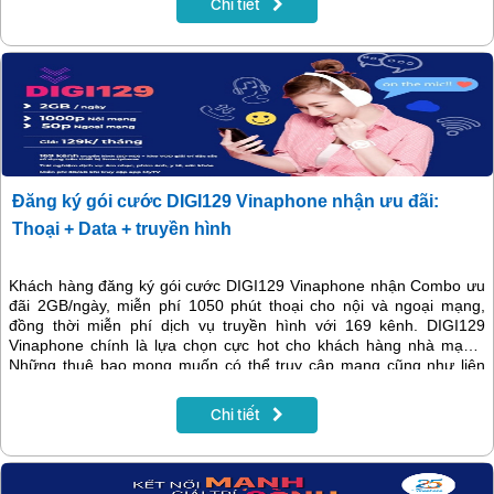
Chi tiết
Đăng ký gói cước DIGI129 Vinaphone nhận ưu đãi:
Thoại + Data + truyền hình
Khách hàng đăng ký gói cước DIGI129 Vinaphone nhận Combo ưu
đãi 2GB/ngày, miễn phí 1050 phút thoại cho nội và ngoại mạng,
đồng thời miễn phí dịch vụ truyền hình với 169 kênh. DIGI129
Vinaphone chính là lựa chọn cực hot cho khách hàng nhà mạng.
Những thuê bao mong muốn có thể truy cập mạng cũng như liên
lạc một cách ổn định nhưng vẫn tiết kiệm chi phí vào mỗi tháng, thì
có thể xem xét và tìm hiểu ngay tới gói cước hấp dẫn này.
Chi tiết