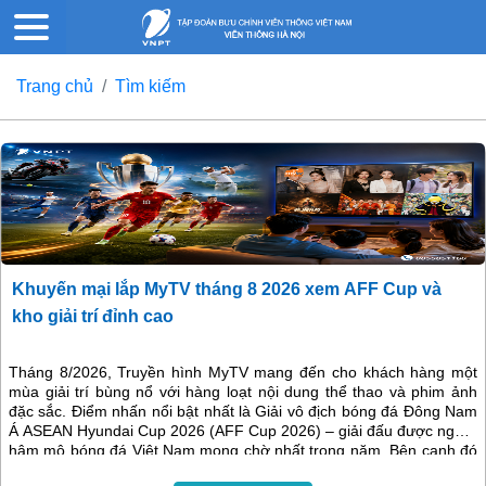
Trang chủ
Tìm kiếm
Khuyến mại lắp MyTV tháng 8 2026 xem AFF Cup và
kho giải trí đỉnh cao
Tháng 8/2026, Truyền hình MyTV mang đến cho khách hàng một
mùa giải trí bùng nổ với hàng loạt nội dung thể thao và phim ảnh
đặc sắc. Điểm nhấn nổi bật nhất là Giải vô địch bóng đá Đông Nam
Á ASEAN Hyundai Cup 2026 (AFF Cup 2026) – giải đấu được người
hâm mộ bóng đá Việt Nam mong chờ nhất trong năm. Bên cạnh đó
là nhiều giải đấu quốc tế hấp dẫn, gameshow đình đám và các bộ