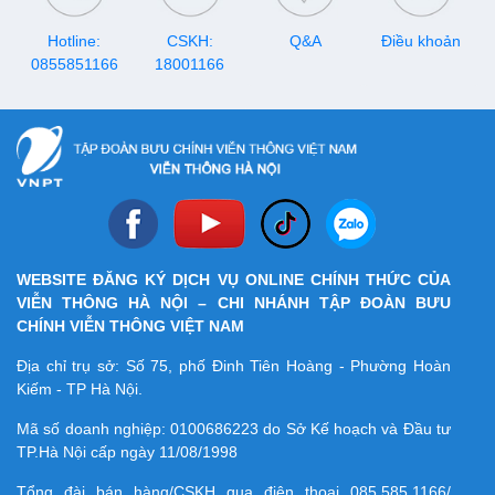
Hotline:
CSKH:
Q&A
Điều khoản
0855851166
18001166
WEBSITE ĐĂNG KÝ DỊCH VỤ ONLINE CHÍNH THỨC CỦA
VIỄN THÔNG HÀ NỘI – CHI NHÁNH TẬP ĐOÀN BƯU
CHÍNH VIỄN THÔNG VIỆT NAM
Địa chỉ trụ sở: Số 75, phố Đinh Tiên Hoàng - Phường Hoàn
Kiếm - TP Hà Nội.
Mã số doanh nghiệp:
0100686223
do Sở Kế hoạch và Đầu tư
TP.Hà Nội cấp ngày 11/08/1998
Tổng đài bán hàng/CSKH qua điện thoại
085.585.1166/