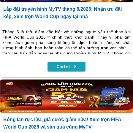
Lắp đặt truyền hình MyTV tháng 6/2026: Nhận ưu đãi
kép, xem trọn World Cup ngay tại nhà
Tháng 6 là thời điểm đặc biệt với những người yêu thể thao khi
FIFA World Cup 2026™ chính thức khởi tranh. Thay vì phải tìm
kiếm các nguồn phát sóng không ổn định hoặc lo lắng về chất
lượng hình ảnh, bạn hoàn toàn có thể tận hưởng trọn vẹn những
trận cầu hấp dẫn ngay tại nhà cùng truyền hình MyTV. Không chỉ
mang đến kho nội dung giải trí phong phú, tháng 6/2026 VNPT còn
triển khai chương trình khuyến mại hấp dẫn dành cho khách hàng
Chi tiết
đăng ký mới dịch vụ Internet và truyền hình MyTV tại Hà Nội.
Bóng lăn rực lửa, giá cước giảm nửa! Xem trọn FIFA
World Cup 2026 và săn quà cùng MyTV