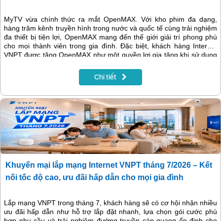
MyTV vừa chính thức ra mắt OpenMAX. Với kho phim đa dạng,
hàng trăm kênh truyền hình trong nước và quốc tế cùng trải nghiệm
đa thiết bị tiện lợi, OpenMAX mang đến thế giới giải trí phong phú
cho mọi thành viên trong gia đình. Đặc biệt, khách hàng Internet
VNPT được tặng OpenMAX như một quyền lợi gia tăng khi sử dụng
dịch vụ.
Chi tiết
Khuyến mại lắp mạng Internet VNPT tháng 7/2026 – Kết
nối tốc độ cao, ưu đãi hấp dẫn cho mọi gia đình
​​​​​​​Lắp mạng VNPT trong tháng 7, khách hàng sẽ có cơ hội nhận nhiều
ưu đãi hấp dẫn như hỗ trợ lắp đặt nhanh, lựa chọn gói cước phù
hợp nhu cầu và trải nghiệm đường truyền cáp quang ổn định cho