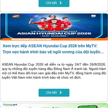
phim phát song song với nước ngoài, giúp MyTV tiếp tục khẳng định
Chi tiết
vị thế là nền tảng giải trí hàng đầu dành cho mọi gia đình.
Xem trực tiếp ASEAN Hyundai Cup 2026 trên MyTV:
Trọn vẹn hành trình bảo vệ ngôi vương của đội tuyển
Việt Nam
ASEAN Hyundai Cup 2026 sẽ diễn ra từ ngày 24/7 đến 26/8/2026,
quy tụ những đội tuyển hàng đầu Đông Nam Á tranh tài. Người hâm
mộ có thể theo dõi trọn vẹn giải đấu trên MyTV, đồng hành cùng đội
tuyển Việt Nam trên hành trình bảo vệ chức vô địch.
Chi tiết