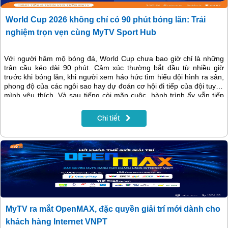
World Cup 2026 không chỉ có 90 phút bóng lăn: Trải
nghiệm trọn vẹn cùng MyTV Sport Hub
Với người hâm mộ bóng đá, World Cup chưa bao giờ chỉ là những
trận cầu kéo dài 90 phút. Cảm xúc thường bắt đầu từ nhiều giờ
trước khi bóng lăn, khi người xem háo hức tìm hiểu đội hình ra sân,
phong độ của các ngôi sao hay dự đoán cơ hội đi tiếp của đội tuyển
mình yêu thích. Và sau tiếng còi mãn cuộc, hành trình ấy vẫn tiếp
tục với những cuộc tranh luận về chiến thuật, những khoảnh khắc
đáng nhớ hay các câu chuyện bên lề hấp dẫn.
Chi tiết
MyTV ra mắt OpenMAX, đặc quyền giải trí mới dành cho
khách hàng Internet VNPT