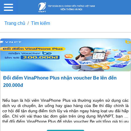
Trang chủ
Tìm kiếm
Đổi điểm VinaPhone Plus nhận voucher Be lên đến
200.000đ
Nếu bạn là hội viên VinaPhone Plus và thường xuyên sử dụng các
dịch vụ di chuyển, ăn uống hay giao hàng của Be thì đây chính là
cơ hội để tận dụng điểm tích lũy và nhận ngay hàng loạt ưu đãi hấp
dẫn. Chỉ với vài thao tác đơn giản trên ứng dụng MyVNPT, bạn có
thể đổi điểm VinaPhone Plus để nhận voucher Be với tổng giá trị ưu
đãi lên đến 200.000 đồng.