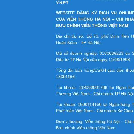
WEBSITE ĐĂNG KÝ DỊCH VỤ ONLIN
CỦA VIỄN THÔNG HÀ NỘI – CHI NH
BƯU CHÍNH VIỄN THÔNG VIỆT NAM
Địa chỉ trụ sở: Số 75, phố Đinh Tiên
Hoàn Kiếm - TP Hà Nội.
Mã số doanh nghiệp:
0100686223
do S
Đầu tư TP.Hà Nội cấp ngày 11/08/1998
Tổng đài bán hàng/CSKH qua điện tho
18001166
Tài khoản:
119000001788
tại Ngân h
Thương Việt Nam - Chi nhánh TP Hà Nội
Tài khoản:
1600114156
tại Ngân hàng 
Phát triển Việt Nam - Chi nhánh Sở Giao 
Đơn vị hưởng: Viễn thông Hà Nội – Chi
Bưu chính Viễn thông Việt Nam