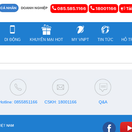
CÁ NHÂN
DOANH NGHIỆP
085.585.1166
18001166
Tải
DI ĐỘNG
KHUYẾN MẠI HOT
MY VNPT
TIN TỨC
HỖ T
Hotline: 0855851166
CSKH: 18001166
Q&A