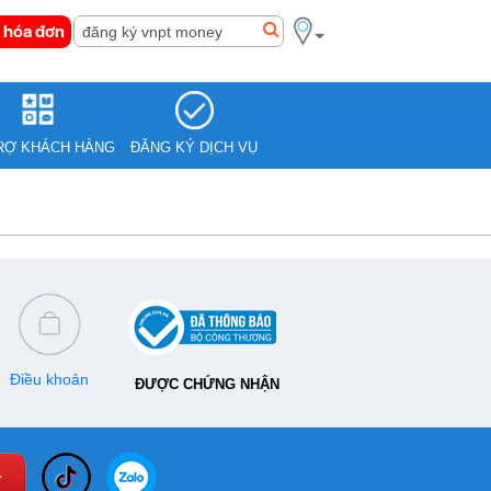
 hóa đơn
RỢ KHÁCH HÀNG
ĐĂNG KÝ DỊCH VỤ
Điều khoản
ĐƯỢC CHỨNG NHẬN