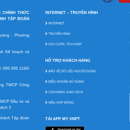
E CHÍNH THỨC
INTERNET – TRUYỀN HÌNH
ÁNH TẬP ĐOÀN
INTERNET
TRUYỀN HÌNH
 Hoàng - Phường
GÓI CƯỚC TÍCH HỢP
ở Kế hoạch và
HỖ TRỢ KHÁCH HÀNG
ại
085.585.1166/
BẢO VỆ DỮ LIỆU NGƯỜI DÙNG
ĐIỀU KHOẢN SỬ DỤNG
àng TMCP Công
CỬA HÀNG GIAO DỊCH
TMCP Ðầu tư và
MẪU HỢP ĐỒNG
dịch 3
 nhánh Tập đoàn
TẢI APP MY VNPT