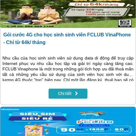
Gói cước 4G cho học sinh sinh viên FCLUB VinaPhone
- Chỉ từ 64k/ tháng
Nhu cầu của học sinh sinh viên sử dụng data di động để truy cập
Internet phục vụ nhu cầu học tập và giải trí ngày càng tăng cao.
FCLUB Vinaphone là một trong những gói tích hợp ưu đãi thoả mãn
tất cả những yêu cầu sử dụng của sinh viên học sinh với dung
lượng 4G thuộc "top" hiện nay. Chỉ một lần đăng ký, thuê bao sẽ có
ngay về máy đến 1560 phút gọi miễn phí và 90GB dung lượng data
tốc độ cao. Đồng hành cùng sinh viên quay lại trường học, hay tìm
Chi tiết
hiểu ngay cách đăng ký gói cước này nhé!