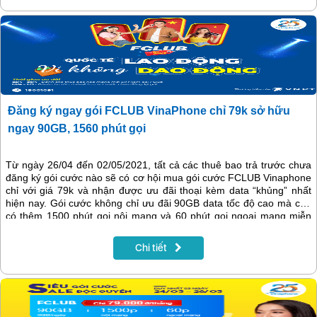
Đăng ký ngay gói FCLUB VinaPhone chỉ 79k sở hữu
ngay 90GB, 1560 phút gọi
Từ ngày 26/04 đến 02/05/2021, tất cả các thuê bao trả trước chưa
đăng ký gói cước nào sẽ có cơ hội mua gói cước FCLUB Vinaphone
chỉ với giá 79k và nhận được ưu đãi thoại kèm data “khủng” nhất
hiện nay. Gói cước không chỉ ưu đãi 90GB data tốc độ cao mà còn
có thêm 1500 phút gọi nội mạng và 60 phút gọi ngoại mạng miễn
phí.
Chi tiết