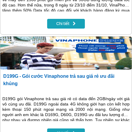
độ cao. Hơn thế nữa, trong 8 ngày từ 23/10 đếm 31/10, VinaPhone
tặng thêm 50% Data tốc độ cao đối với khách hàng đăng ký mua
sim kèm gói Fclub. Chọn sim siêu rẻ chỉ từ 33.500 đồng với tổng
dung lượng data tốc độ cao lên đến 135GB/ tháng (4,5GB/ ngày)
Chi tiết
D199G - Gói cước Vinaphone trả sau giá rẻ ưu đãi
khủng
D199G gói Vinaphone trả sau giá rẻ có data đến 2GB/ngày với giá
vô cùng ưu đãi. D199G ngoài data 4G không giới hạn còn kết hợp
kèm thoại 150 phút ngoại mạng và 2000 nội mạng. Giống như
người anh em khác là D169G, D60G, D199G ưu đãi lưu lượng data
như nhau và đương nhiên giá cũng sẽ thấp hơn. Tuy nhiên sự khác
biệt này tạo nhiều sự lựa chọn hơn cho khách hàng. Người dùng có
thể chọn số phút thoại ngoại mạng theo nhu cầu sử dụng của mình