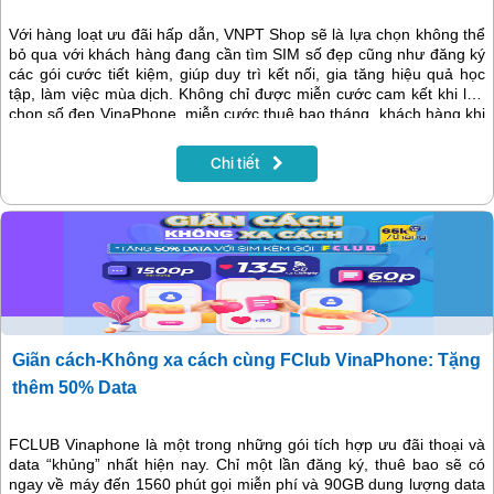
Với hàng loạt ưu đãi hấp dẫn, VNPT Shop sẽ là lựa chọn không thể
bỏ qua với khách hàng đang cần tìm SIM số đẹp cũng như đăng ký
các gói cước tiết kiệm, giúp duy trì kết nối, gia tăng hiệu quả học
tập, làm việc mùa dịch. Không chỉ được miễn cước cam kết khi lựa
chọn số đẹp VinaPhone, miễn cước thuê bao tháng, khách hàng khi
hoà mạng trả sau online trên VNPT Shop (https://shop.vnpt.vn) còn
được hưởng các gói cước siêu ưu đãi cùng khuyến mại giảm giá
Chi tiết
đến 50% trong 3 tháng đầu tiên.
Giãn cách-Không xa cách cùng FClub VinaPhone: Tặng
thêm 50% Data
FCLUB Vinaphone là một trong những gói tích hợp ưu đãi thoại và
data “khủng” nhất hiện nay. Chỉ một lần đăng ký, thuê bao sẽ có
ngay về máy đến 1560 phút gọi miễn phí và 90GB dung lượng data