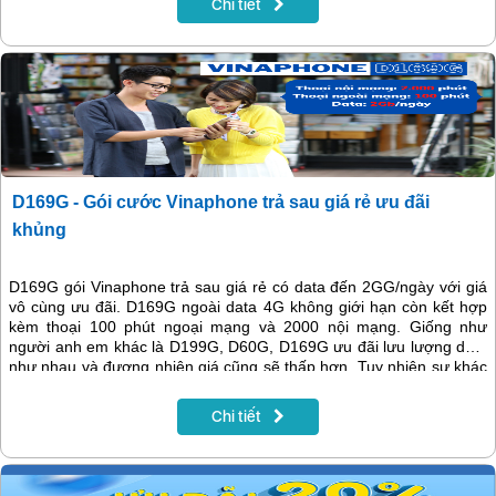
Chi tiết
nhé!
D169G - Gói cước Vinaphone trả sau giá rẻ ưu đãi
khủng
D169G gói Vinaphone trả sau giá rẻ có data đến 2GG/ngày với giá
vô cùng ưu đãi. D169G ngoài data 4G không giới hạn còn kết hợp
kèm thoại 100 phút ngoại mạng và 2000 nội mạng. Giống như
người anh em khác là D199G, D60G, D169G ưu đãi lưu lượng data
như nhau và đương nhiên giá cũng sẽ thấp hơn. Tuy nhiên sự khác
biệt này tạo nhiều sự lựa chọn hơn cho khách hàng. Người dùng có
thể chọn số phút thoại ngoại mạng theo nhu cầu sử dụng của mình
Chi tiết
nhé!