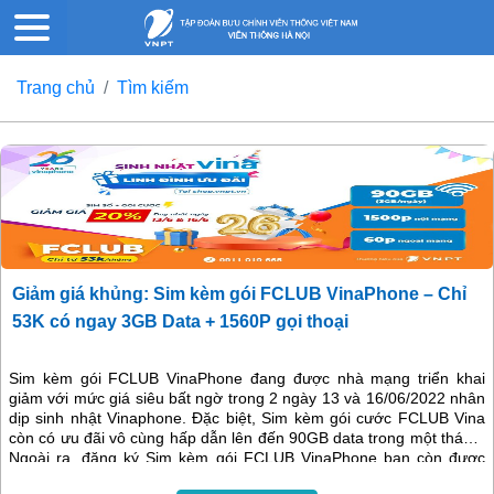
Trang chủ
Tìm kiếm
Giảm giá khủng: Sim kèm gói FCLUB VinaPhone – Chỉ
53K có ngay 3GB Data + 1560P gọi thoại
Sim kèm gói FCLUB VinaPhone đang được nhà mạng triển khai
giảm với mức giá siêu bất ngờ trong 2 ngày 13 và 16/06/2022 nhân
dịp sinh nhật Vinaphone. Đặc biệt, Sim kèm gói cước FCLUB Vina
còn có ưu đãi vô cùng hấp dẫn lên đến 90GB data trong một tháng.
Ngoài ra, đăng ký Sim kèm gói FCLUB VinaPhone bạn còn được
miễn phí 1560 phút gọi thoại nội ngoại mạng miễn phí. Chỉ từ