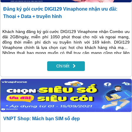
Đăng ký gói cước DIGI129 Vinaphone nhận ưu đãi:
Thoại + Data + truyền hình
Khách hàng đăng ký gói cước DIGI129 Vinaphone nhận Combo ưu
đãi 2GB/ngày, miễn phí 1050 phút thoại cho nội và ngoại mạng,
đồng thời miễn phí dịch vụ truyền hình với 169 kênh. DIGI129
Vinaphone chính là lựa chọn cực hot cho khách hàng nhà mạng.
Những thuê bao mong muốn có thể truy cập mạng cũng như liên
lạc một cách ổn định nhưng vẫn tiết kiệm chi phí vào mỗi tháng, thì
có thể xem xét và tìm hiểu ngay tới gói cước hấp dẫn này.
Chi tiết
VNPT Shop: Mách bạn SIM số đẹp