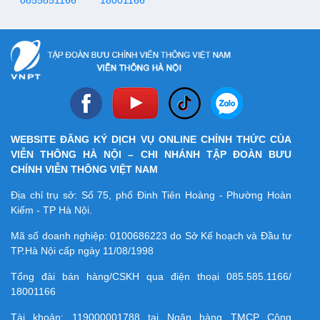
0855851166
18001166
WEBSITE ĐĂNG KÝ DỊCH VỤ ONLINE CHÍNH THỨC CỦA
VIỄN THÔNG HÀ NỘI – CHI NHÁNH TẬP ĐOÀN BƯU
CHÍNH VIỄN THÔNG VIỆT NAM
Địa chỉ trụ sở: Số 75, phố Đinh Tiên Hoàng - Phường Hoàn
Kiếm - TP Hà Nội.
Mã số doanh nghiệp:
0100686223
do Sở Kế hoạch và Đầu tư
TP.Hà Nội cấp ngày 11/08/1998
Tổng đài bán hàng/CSKH qua điện thoại
085.585.1166/
18001166
Tài khoản:
119000001788
tại Ngân hàng TMCP Công